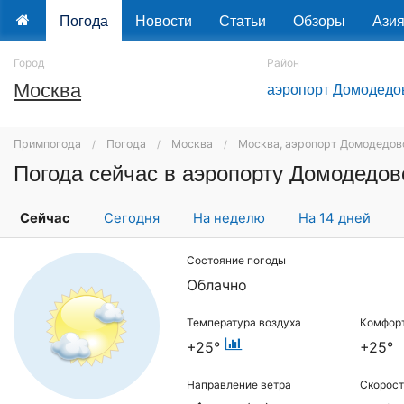
Погода
Новости
Статьи
Обзоры
Ази
Город
Район
Москва
аэропорт Домодедо
Примпогода
Погода
Москва
Москва, аэропорт Домодедов
Погода сейчас в аэропорту Домодедов
Сейчас
Сегодня
На неделю
На 14 дней
Состояние погоды
Облачно
Температура воздуха
Комфор
+25°
+25°
Направление ветра
Скорост