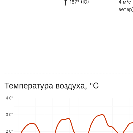
187° (Ю)
4 м/с
ветер
Температура воздуха, °C
4 0°
3 0°
2 0°