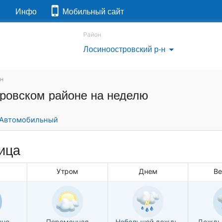
я
Инфо
Мобильный сайт
Район
Лосиноостровский р-н
arrow_drop_down
-н
тровском районе на неделю
Автомобильный
ница
Утром
Днем
В
чно
Переменная
Небольшой дождь,
Дождь