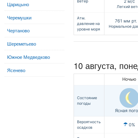
2 м/с
Ветер
Царицыно
Легкий вет
Черемушки
Атм.
761
мм рт. 
давление на
Нормальное да
уровне моря
Чертаново
Шереметьево
Южное Медведково
10 августа, пон
Ясенево
Ночью
Состояние
погоды
Ясная пог
Вероятность
0%
осадков