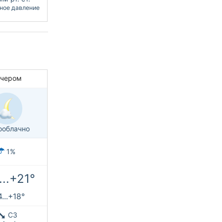
ное давление
ечером
ооблачно
1%
...+21°
...+18°
СЗ