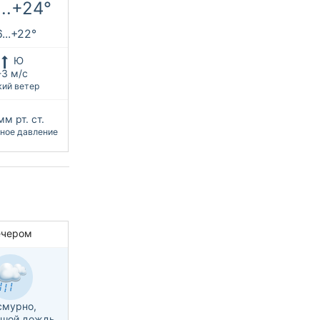
...+24°
...+22°
Ю
-3 м/с
кий ветер
мм рт. ст.
ное давление
ечером
смурно,
ьшой дождь