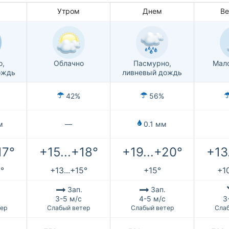
Утром
Днем
В
о,
Облачно
Пасмурно,
Мал
ождь
ливневый дождь
42%
56%
м
—
0.1 мм
17°
+15...+18°
+19...+20°
+13
6°
+13...+15°
+15°
+10
Зап.
Зап.
3-5 м/с
4-5 м/с
3
ер
Слабый ветер
Слабый ветер
Слаб