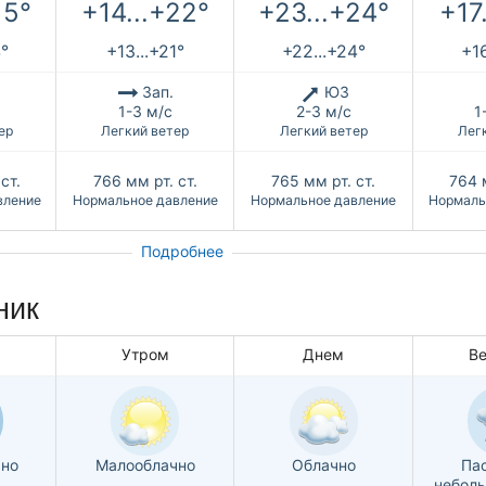
15°
+14...+22°
+23...+24°
+17
4°
+13...+21°
+22...+24°
+16
Зап.
ЮЗ
1-3 м/с
2-3 м/с
1
ер
Легкий ветер
Легкий ветер
Лег
ст.
766
мм рт. ст.
765
мм рт. ст.
764
вление
Нормальное давление
Нормальное давление
Нормаль
Подробнее
ник
Утром
Днем
В
чно
Малооблачно
Облачно
Па
небол