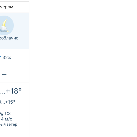
ечером
ооблачно
32%
—
...+18°
...+15°
СЗ
-4 м/с
ый ветер