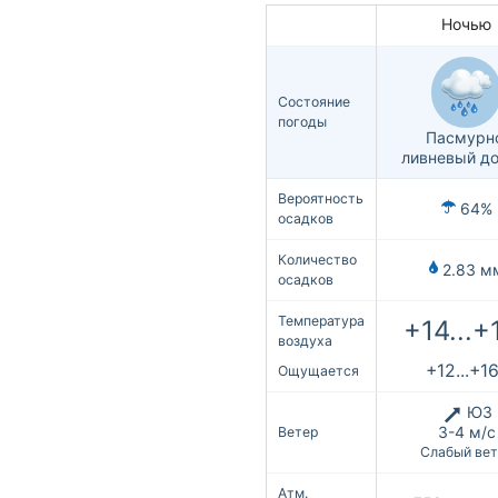
Ночью
Состояние
погоды
Пасмурн
ливневый д
Вероятность
64%
осадков
Количество
2.83 м
осадков
Температура
+14...+
воздуха
+12...+1
Ощущается
ЮЗ
3-4 м/с
Ветер
Слабый вет
Атм.