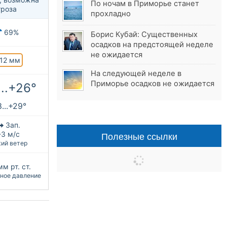
По ночам в Приморье станет
гроза
прохладно
69%
Борис Кубай: Существенных
осадков на предстоящей неделе
не ожидается
12 мм
На следующей неделе в
Приморье осадков не ожидается
...+26°
...+29°
Зап.
Полезные ссылки
-3 м/с
ий ветер
мм рт. ст.
ное давление