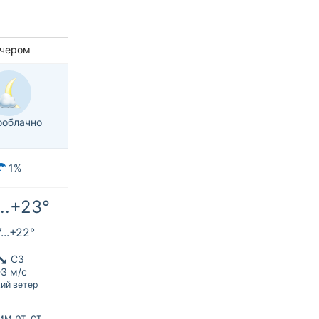
чером
облачно
1%
...+23°
...+22°
СЗ
-3 м/с
ий ветер
мм рт. ст.