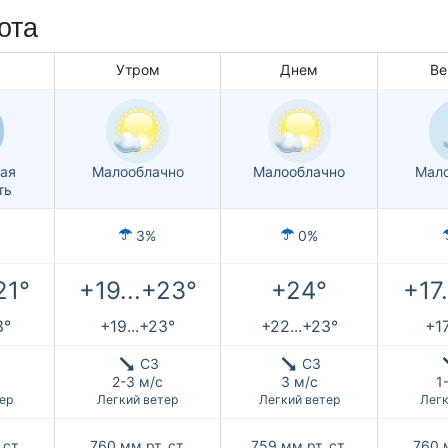
ота
Утром
Днем
Ве
ая
Малооблачно
Малооблачно
Мало
ть
3%
0%
21°
+19...+23°
+24°
+17
3°
+19...+23°
+22...+23°
+17
СЗ
СЗ
2-3 м/с
3 м/с
1
ер
Легкий ветер
Легкий ветер
Легк
 ст.
760
мм рт. ст.
759
мм рт. ст.
760