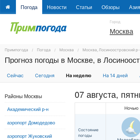
Погода
Новости
Статьи
Обзоры
Ази
Город
Москва
Примпогода
Погода
Москва
Москва, Лосиноостровский р
Прогноз погоды в Москве, в Лосиноос
Сейчас
Сегодня
На неделю
На 14 дней
07 августа, пят
Районы Москвы
Ночью
Академический р-н
аэропорт Домодедово
Состояние
аэропорт Жуковский
погоды
Малообла