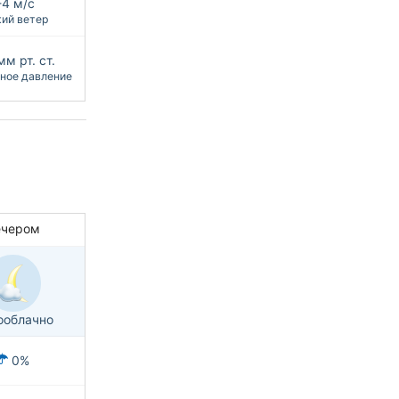
-4 м/с
ий ветер
мм рт. ст.
ное давление
ечером
ооблачно
0%