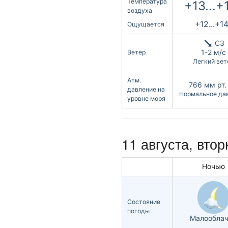
Температура
+13...+
воздуха
+12...+1
Ощущается
СЗ
1-2 м/с
Ветер
Легкий вет
Атм.
766
мм рт. 
давление на
Нормальное да
уровне моря
11 августа, втор
Ночью
Состояние
погоды
Малообла