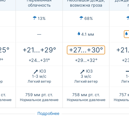
облачность
возможна гроза
13%
68%
—
4.1 мм
+27...+30°
25°
+21...+29°
+21
7°
+24...+31°
+29...+32°
+23
ЮЗ
ЮЗ
1-3 м/с
3 м/с
1
ер
Легкий ветер
Легкий ветер
Легк
 ст.
759
мм рт. ст.
758
мм рт. ст.
757
вление
Нормальное давление
Нормальное давление
Нормаль
Подробнее