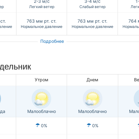
2-3 м/с
3-4 м/с
1
ер
Легкий ветер
Слабый ветер
Легк
ст.
763
мм рт. ст.
763
мм рт. ст.
764
вление
Нормальное давление
Нормальное давление
Нормаль
Подробнее
едельник
Утром
Днем
В
ода
Малооблачно
Малооблачно
Мал
0%
0%