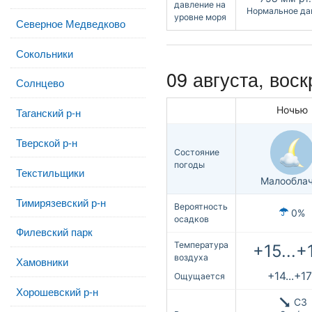
давление на
Нормальное да
уровне моря
Северное Медведково
Сокольники
09 августа,
воск
Солнцево
Ночью
Таганский р-н
Тверской р-н
Состояние
погоды
Текстильщики
Малообла
Тимирязевский р-н
Вероятность
0%
осадков
Филевский парк
Температура
+15...+
воздуха
Хамовники
+14...+17
Ощущается
Хорошевский р-н
СЗ