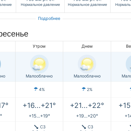
вление
Нормальное давление
Нормальное давление
Нормаль
Подробнее
ресенье
Утром
Днем
В
чно
Малооблачно
Малооблачно
Мал
4%
2%
17°
+16...+21°
+21...+22°
+15
°
+15...+19°
+19...+20°
+14
СЗ
СЗ