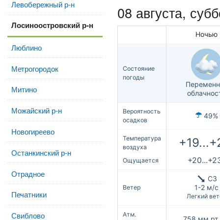
Левобережный р-н
08 августа,
субб
Лосиноостровский р-н
Ночью
Люблино
Метрогородок
Состояние
погоды
Переменн
Митино
облачнос
Можайский р-н
Вероятность
49%
осадков
Новогиреево
Температура
+19...+
воздуха
Останкинский р-н
+20...+2
Ощущается
Отрадное
СЗ
1-2 м/с
Ветер
Печатники
Легкий вет
Свиблово
Атм.
758
мм рт.