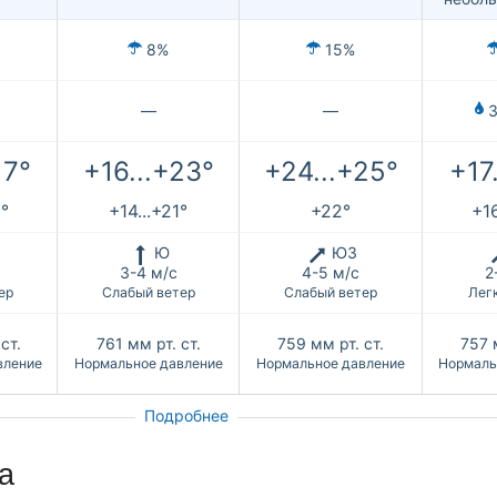
8%
15%
—
—
3
17°
+16...+23°
+24...+25°
+17
6°
+14...+21°
+22°
+16
Ю
ЮЗ
3-4 м/с
4-5 м/с
2
ер
Слабый ветер
Слабый ветер
Лег
ст.
761
мм рт. ст.
759
мм рт. ст.
757
вление
Нормальное давление
Нормальное давление
Нормаль
Подробнее
а