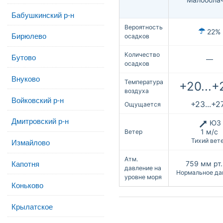
Бабушкинский р-н
Вероятность
22%
Бирюлево
осадков
Количество
Бутово
—
осадков
Внуково
Температура
+20...+
воздуха
Войковский р-н
+23...+2
Ощущается
Дмитровский р-н
ЮЗ
1 м/с
Ветер
Тихий вет
Измайлово
Атм.
Капотня
759
мм рт.
давление на
Нормальное да
уровне моря
Коньково
Крылатское