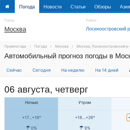
Погода
Новости
Статьи
Обзоры
Ази
Город
Район
Москва
Лосиноостровский р
Примпогода
Погода
Москва
Москва, Лосиноостровский р
Сейчас
Сегодня
На неделю
На 14 дней
06 августа, четверг
Ночью
Утром
+
+17...+19°
+18...+26°
0%
9%