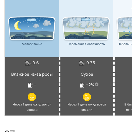
Малооблачно
Переменная облачность
Небольш
0.6
0.75
Влажное из-за росы
Сухое
–
+2%
Через 1 день ожидаются
Через 1 день ожидаются
В бл
осадки
осадки
ожи