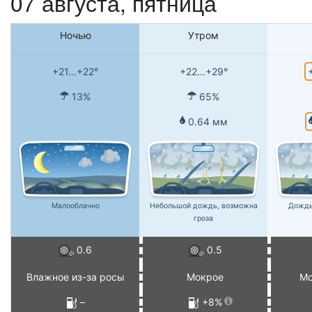
07 августа, пятница
Ночью
Утром
+21...+22°
+22...+29°
13%
65%
0.64 мм
Малооблачно
Небольшой дождь, возможна
Дождь
гроза
0.6
0.5
Влажное из-за росы
Мокрое
Мо
–
+8%