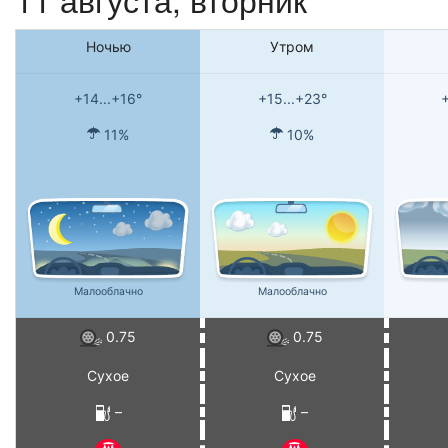
Ночью
Утром
+14...+16°
+15...+23°
+
11%
10%
Малооблачно
Малооблачно
0.75
0.75
Сухое
Сухое
–
–