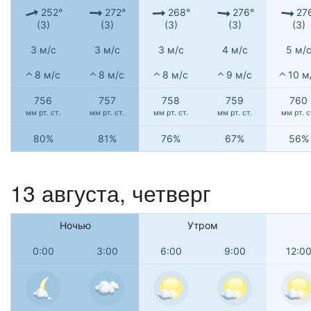
252°
272°
268°
276°
27
(З)
(З)
(З)
(З)
(З)
3 м/с
3 м/с
3 м/с
4 м/с
5 м/
8 м/с
8 м/с
8 м/с
9 м/с
10 м
756
757
758
759
760
мм рт. ст.
мм рт. ст.
мм рт. ст.
мм рт. ст.
мм рт. с
80%
81%
76%
67%
56%
13 августа, четверг
Ночью
Утром
0:00
3:00
6:00
9:00
12:0