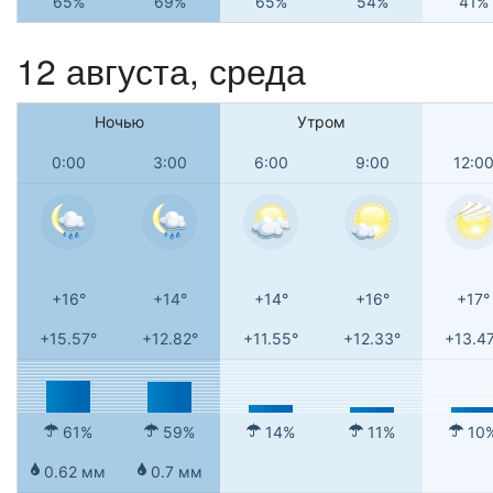
65%
69%
65%
54%
41%
12 августа, среда
Ночью
Утром
0:00
3:00
6:00
9:00
12:0
+16°
+14°
+14°
+16°
+17°
+15.57°
+12.82°
+11.55°
+12.33°
+13.4
61%
59%
14%
11%
10
0.62 мм
0.7 мм