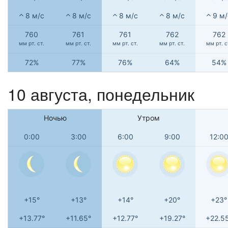
8 м/с
8 м/с
8 м/с
8 м/с
9 м/
760
761
761
762
762
мм рт. ст.
мм рт. ст.
мм рт. ст.
мм рт. ст.
мм рт. с
72%
77%
76%
64%
54%
10 августа, понедельник
Ночью
Утром
0:00
3:00
6:00
9:00
12:0
+15°
+13°
+14°
+20°
+23°
+13.77°
+11.65°
+12.77°
+19.27°
+22.5