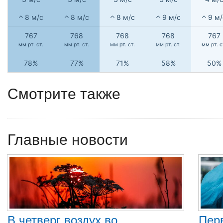
8 м/с
8 м/с
8 м/с
9 м/с
9 м/
767
768
768
768
767
мм рт. ст.
мм рт. ст.
мм рт. ст.
мм рт. ст.
мм рт. с
78%
77%
71%
58%
50%
Смотрите также
Главные новости
В четверг воздух во
Пер