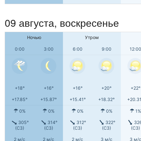
09 августа,
воскресенье
Ночью
Утром
0:00
3:00
6:00
9:00
12:0
+18°
+16°
+16°
+20°
+22°
+17.85°
+15.87°
+15.41°
+18.32°
+20.3
0%
0%
0%
0%
1%
305°
314°
312°
322°
32
(СЗ)
(СЗ)
(СЗ)
(СЗ)
(СЗ)
2 м/с
2 м/с
2 м/с
3 м/с
3 м/