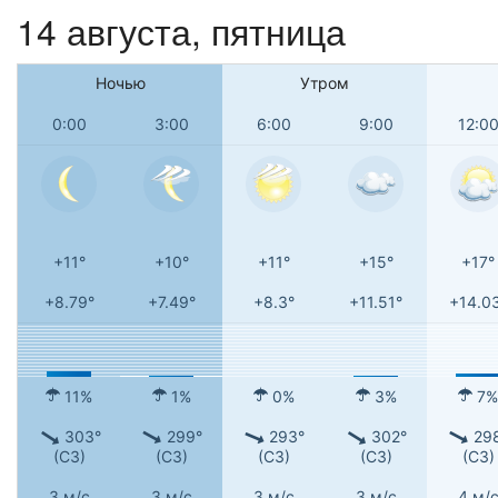
14 августа, пятница
Ночью
Утром
0:00
3:00
6:00
9:00
12:0
+11°
+10°
+11°
+15°
+17°
+8.79°
+7.49°
+8.3°
+11.51°
+14.0
11%
1%
0%
3%
7%
303°
299°
293°
302°
29
(СЗ)
(СЗ)
(СЗ)
(СЗ)
(СЗ)
3 м/с
3 м/с
3 м/с
3 м/с
4 м/