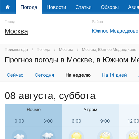
Погода
Новости
Статьи
Обзоры
Ази
Город
Район
Москва
Южное Медведково
a
Примпогода
Погода
Москва
Москва, Южное Медведково
Прогноз погоды в Москве, в Южном М
Сейчас
Сегодня
На неделю
На 14 дней
08 августа,
суббота
Ночью
Утром
0:00
3:00
6:00
9:00
12:0