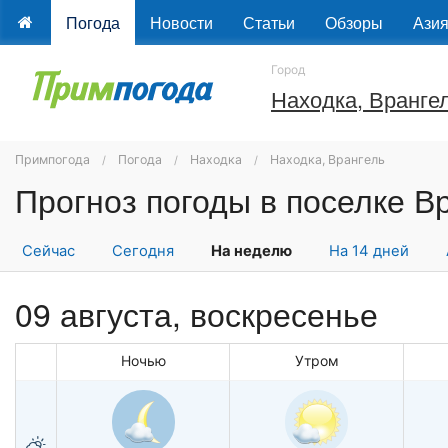
Погода
Новости
Статьи
Обзоры
Ази
Город
Находка, Вранге
Примпогода
Погода
Находка
Находка, Врангель
Сейчас
Сегодня
На неделю
На 14 дней
09 августа,
воскресенье
Ночью
Утром