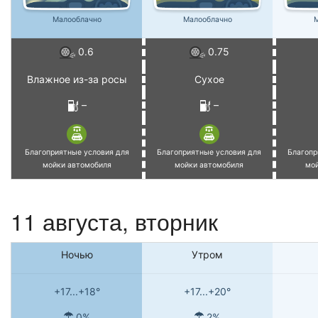
Малооблачно
Малооблачно
М
0.6
0.75
Влажное из-за росы
Сухое
–
–
Благоприятные условия для
Благоприятные условия для
Благопр
мойки автомобиля
мойки автомобиля
мо
11 августа, вторник
Ночью
Утром
+17...+18°
+17...+20°
0%
2%