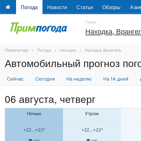
Погода
Новости
Статьи
Обзоры
Ази
Город
Находка, Вранге
Примпогода
Погода
Находка
Находка, Врангель
Сейчас
Сегодня
На неделю
На 14 дней
06 августа, четверг
Ночью
Утром
+22...+23°
+22...+23°