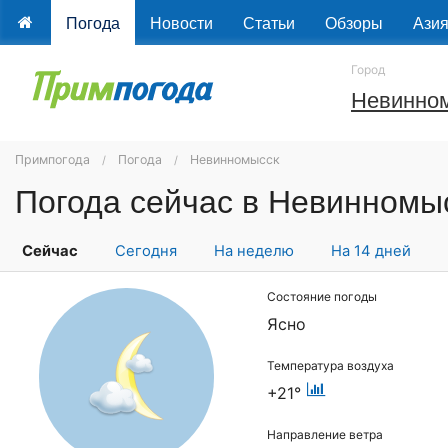
Погода
Новости
Статьи
Обзоры
Ази
Город
Невинно
Примпогода
Погода
Невинномысск
Погода сейчас в Невинномы
Сейчас
Сегодня
На неделю
На 14 дней
Состояние погоды
Ясно
Температура воздуха
+21°
Направление ветра