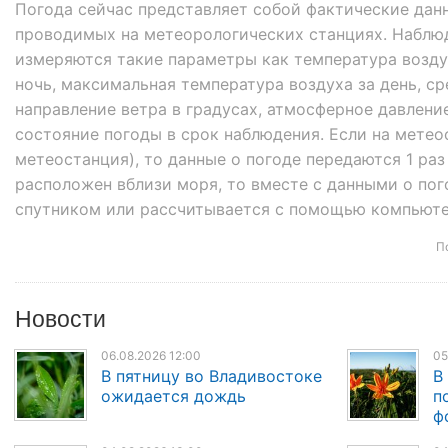
Погода сейчас представляет собой фактические дан
проводимых на метеорологических станциях. Наблюден
измеряются такие параметры как температура возду
ночь, максимальная температура воздуха за день, ср
направление ветра в градусах, атмосферное давление
состояние погоды в срок наблюдения. Если на мете
метеостанция), то данные о погоде передаются 1 раз
расположен вблизи моря, то вместе с данными о пог
спутником или рассчитывается с помощью компьюте
П
Новости
06.08.2026 12:00
05
В пятницу во Владивостоке
В
ожидается дождь
п
ф