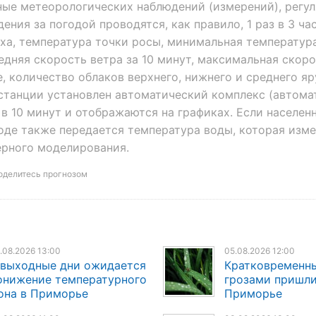
ные метеорологических наблюдений (измерений), регу
ия за погодой проводятся, как правило, 1 раз в 3 час
ха, температура точки росы, минимальная температура
едняя скорость ветра за 10 минут, максимальная скоро
, количество облаков верхнего, нижнего и среднего яр
останции установлен автоматический комплекс (автома
 в 10 минут и отображаются на графиках. Если населен
оде также передается температура воды, которая изм
рного моделирования.
оделитесь прогнозом
.08.2026 13:00
05.08.2026 12:00
 выходные дни ожидается
Кратковременн
онижение температурного
грозами пришли
она в Приморье
Приморье