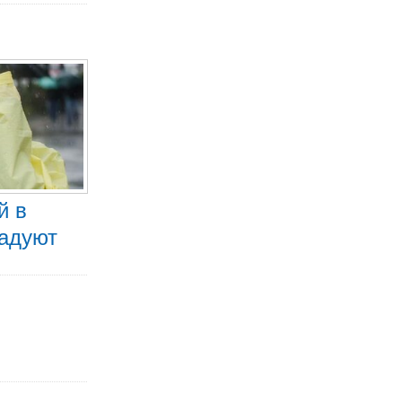
й в
радуют