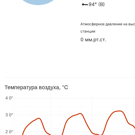
94° (В)
Атмосферное давление на вы
станции
0 мм.рт.ст.
Температура воздуха, °C
4 0°
3 0°
2 0°