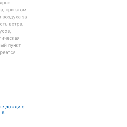
лярно
а, при этом
 воздуха за
сть ветра,
усов,
тическая
ный пункт
еряется
ые дожди с
 в