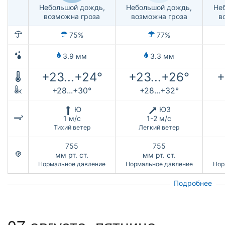
Небольшой дождь,
Небольшой дождь,
Не
возможна гроза
возможна гроза
в
75%
77%
3.9 мм
3.3 мм
+23...+24°
+23...+26°
+
+28...+30°
+28...+32°
к
Ю
ЮЗ
1 м/с
1-2 м/с
Тихий ветер
Легкий ветер
755
755
мм рт. ст.
мм рт. ст.
Нормальное давление
Нормальное давление
Нор
Подробнее
07 августа, пятница