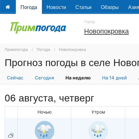
Погода
Новости
Статьи
Обзоры
Ази
Город
Новопокровка
Примпогода
Погода
Новопокровка
Сейчас
Сегодня
На неделю
На 14 дней
06 августа, четверг
Ночью
Утром