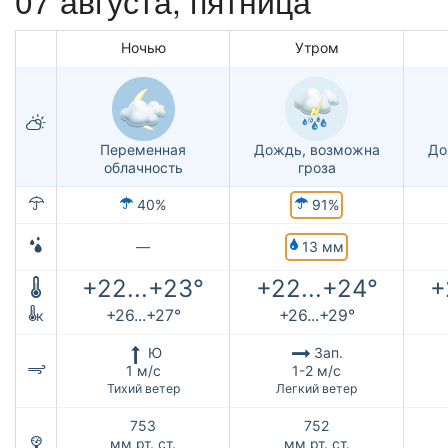
Ночью
Утром
Переменная
Дождь, возможна
До
облачность
гроза
91%
40%
13 мм
—
+22...+23°
+22...+24°
+
+26...+27°
+26...+29°
к
Ю
Зап.
1 м/с
1-2 м/с
Тихий ветер
Легкий ветер
753
752
мм рт. ст.
мм рт. ст.