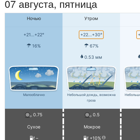
07 августа, пятница
Ночью
Утром
+22...+30°
+
+21...+22°
16%
67%
0.53 мм
Малооблачно
Небольшой дождь, возможна
Небольш
гроза
0.75
0.5
Сухое
Мокрое
–
+10%