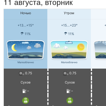
11 августа, вторник
Ночью
Утром
+13...+15°
+15...+23°
+
11%
11%
Малооблачно
Малооблачно
0.75
0.75
Сухое
Сухое
–
–