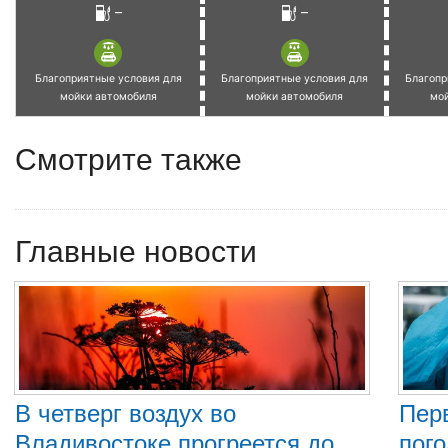
–
–
Благоприятные условия для
Благоприятные условия для
Благопр
мойки автомобиля
мойки автомобиля
мо
Смотрите также
Главные новости
В четверг воздух во
Пер
Владивостоке прогреется до
пого