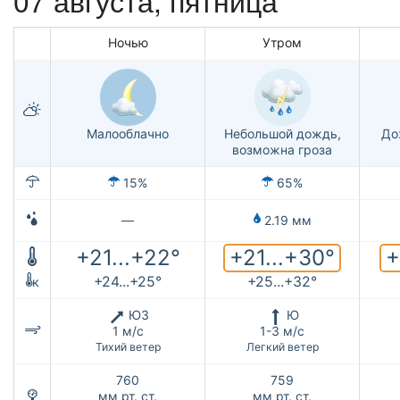
Ночью
Утром
Малооблачно
Небольшой дождь,
До
возможна гроза
15%
65%
—
2.19 мм
+21...+30°
+
+21...+22°
+24...+25°
+25...+32°
к
ЮЗ
Ю
1 м/с
1-3 м/с
Тихий ветер
Легкий ветер
760
759
мм рт. ст.
мм рт. ст.