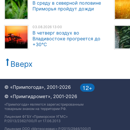
В среду в северной половине
Приморья пройдут дожди
03.08.2026 13:00
В четверг воздух во
Владивостоке прогреется до
+30°C
Вверх
12+
© «Примпогода», 2001-2026
© «Примгидромет», 2001-2026
«Примпогода» является зарегистрированным
товарным знаком на территории РФ.
Лицензия ФГБУ «Приморское УГМС»
Р/2013/2362/100/Л от 17.06.2013
Лицензия ООО «Метеосервис» Р/2015/2946/100/Л