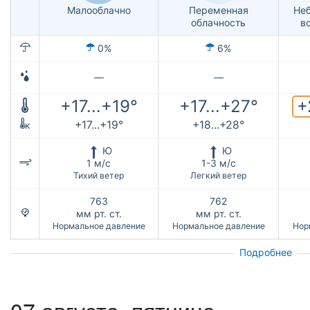
Малооблачно
Переменная
Не
облачность
в
0%
6%
—
—
+
+17...+19°
+17...+27°
+17...+19°
+18...+28°
к
Ю
Ю
1 м/с
1-3 м/с
Тихий ветер
Легкий ветер
763
762
мм рт. ст.
мм рт. ст.
Нормальное давление
Нормальное давление
Нор
Подробнее
07 августа, пятница