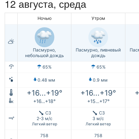
12 августа, среда
Ночью
Утром
Пасмурно,
Пасмурно, ливневый
Пас
небольшой дождь
дождь
65%
65%
0.48 мм
0.9 мм
+16...+19°
+16...+19°
+
+16...+18°
+15...+17°
к
СЗ
СЗ
2-3 м/с
3 м/с
Легкий ветер
Легкий ветер
758
758