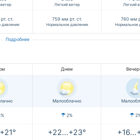
 ветер
Легкий ветер
Легкий в
рт. ст.
759
мм рт. ст.
760
мм р
 давление
Нормальное давление
Нормальное 
Подробнее
ом
Днем
Вечер
лачно
Малооблачно
Малообл
3%
2%
2
.+21°
+22...+23°
+16...