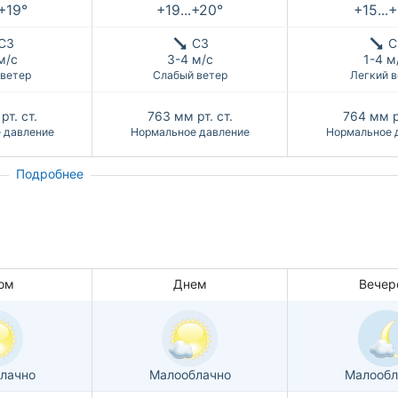
.+19°
+19...+20°
+15...
СЗ
СЗ
С
м/с
3-4 м/с
1-4 м
 ветер
Слабый ветер
Легкий в
рт. ст.
763
мм рт. ст.
764
мм р
 давление
Нормальное давление
Нормальное 
Подробнее
ом
Днем
Вечер
лачно
Малооблачно
Малообл