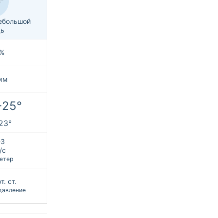
ебольшой
ь
%
мм
+25°
+23°
З
/с
етер
т. ст.
давление