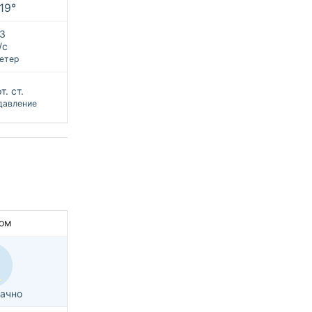
+19°
З
/с
етер
т. ст.
давление
ом
ачно