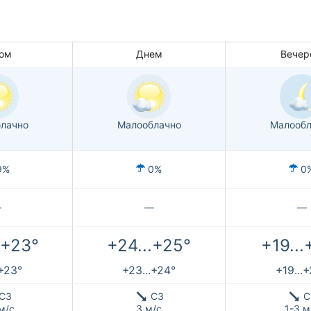
ом
Днем
Вечер
лачно
Малооблачно
Малообл
9%
0%
0
—
—
—
.+23°
+24...+25°
+19...
.+23°
+23...+24°
+19...
СЗ
СЗ
С
м/с
3 м/с
1-3 м