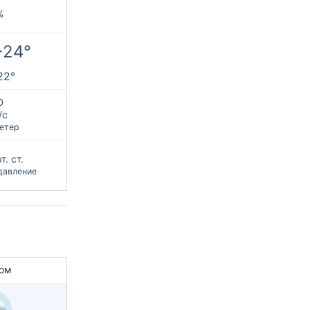
%
+24°
+22°
Ю
/с
етер
т. ст.
давление
ом