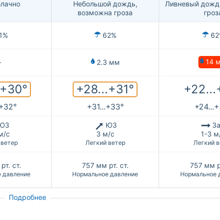
лачно
Небольшой дождь,
Ливневый дожд
возможна гроза
гроз
1%
62%
62
14 
—
2.3 мм
.+30°
+28...+31°
+22...
.+32°
+31...+33°
+24...
ЮЗ
ЮЗ
За
м/с
3 м/с
1-3 м
 ветер
Легкий ветер
Легкий в
рт. ст.
757
мм рт. ст.
757
мм р
 давление
Нормальное давление
Нормальное 
Подробнее