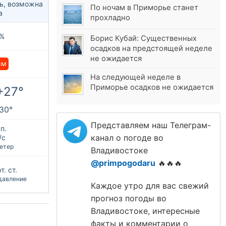
ь, возможна
По ночам в Приморье станет
а
прохладно
%
Борис Кубай: Существенных
осадков на предстоящей неделе
не ожидается
мм
На следующей неделе в
Приморье осадков не ожидается
+27°
+30°
Представляем наш Телеграм-
п.
канал о погоде во
/с
етер
Владивостоке
@primpogodaru
🔥🔥🔥
т. ст.
давление
Каждое утро для вас свежий
прогноз погоды во
Владивостоке, интересные
факты и комментарии о