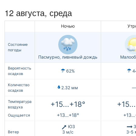
12 августа, среда
Ночью
Утр
Состояние
погоды
Пасмурно, ливневый дождь
Малооб
Вероятность
62%
4
осадков
Количество
2.32 мм
осадков
Температура
+15...+18°
+15..
воздуха
+13...+18°
+13..
Ощущается
ЮЗ
З
3 м/с
3-5 
Ветер