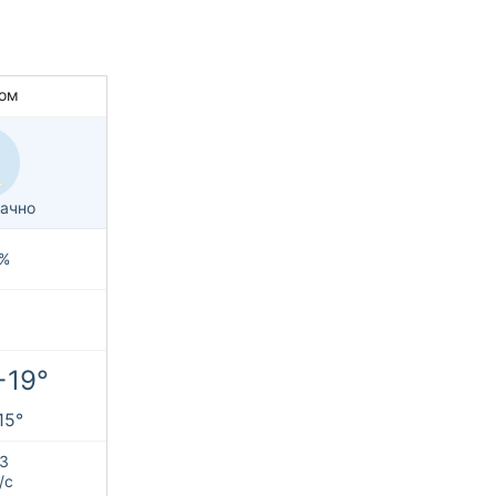
ом
ачно
%
+19°
15°
З
/с