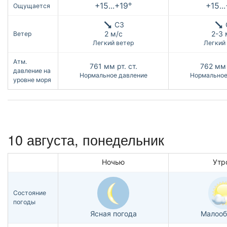
+15...+19°
+15..
Ощущается
СЗ
2 м/с
2-3 
Ветер
Легкий ветер
Легкий
Атм.
761
мм рт. ст.
762
мм 
давление на
Нормальное давление
Нормальное
уровне моря
10 августа, понедельник
Ночью
Утр
Состояние
погоды
Ясная погода
Малооб