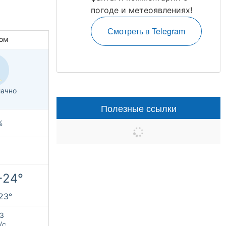
погоде и метеоявлениях!
Смотреть в Telegram
ом
ачно
Полезные ссылки
%
+24°
+23°
З
/с