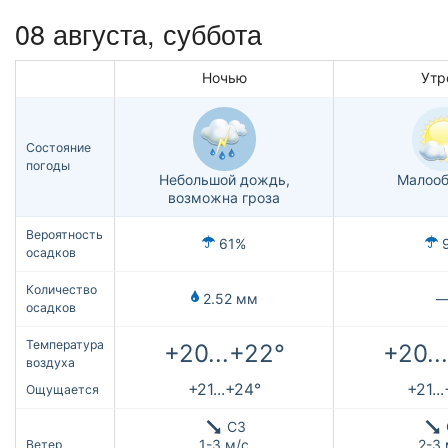
08 августа,
суббота
Ночью
Утр
Состояние
погоды
Небольшой дождь,
Малооб
возможна гроза
Вероятность
61%
осадков
Количество
2.52 мм
осадков
Температура
+20...+22°
+20..
воздуха
+21...+24°
+21..
Ощущается
СЗ
1-3 м/с
2-3 
Ветер