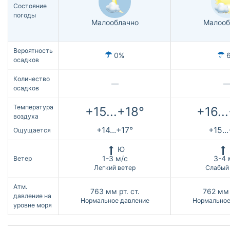
Состояние
погоды
Малооблачно
Малооб
Вероятность
0%
осадков
Количество
—
осадков
Температура
+15...+18°
+16..
воздуха
+14...+17°
+15..
Ощущается
Ю
1-3 м/с
3-4 
Ветер
Легкий ветер
Слабый
Атм.
763
мм рт. ст.
762
мм 
давление на
Нормальное давление
Нормальное
уровне моря