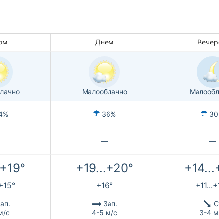
ом
Днем
Вечер
лачно
Малооблачно
Малообл
4%
36%
30
—
—
—
.+19°
+19...+20°
+14...
.+15°
+16°
+11...+
ап.
Зап.
С
м/с
4-5 м/с
3-4 м