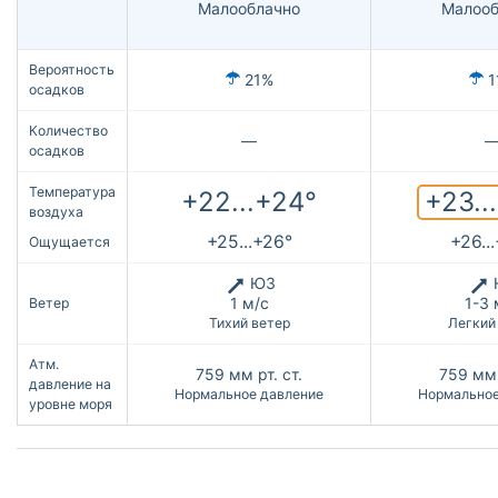
Малооблачно
Малооб
Вероятность
21%
1
осадков
Количество
—
осадков
Температура
+23..
+22...+24°
воздуха
+25...+26°
+26..
Ощущается
ЮЗ
1 м/с
1-3 
Ветер
Тихий ветер
Легкий
Атм.
759
мм рт. ст.
759
мм 
давление на
Нормальное давление
Нормальное
уровне моря