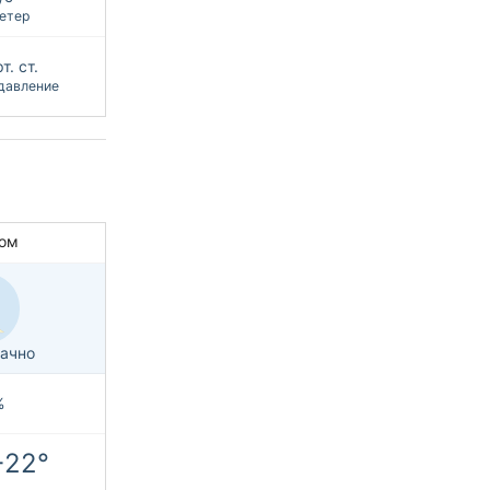
етер
т. ст.
давление
ом
ачно
%
+22°