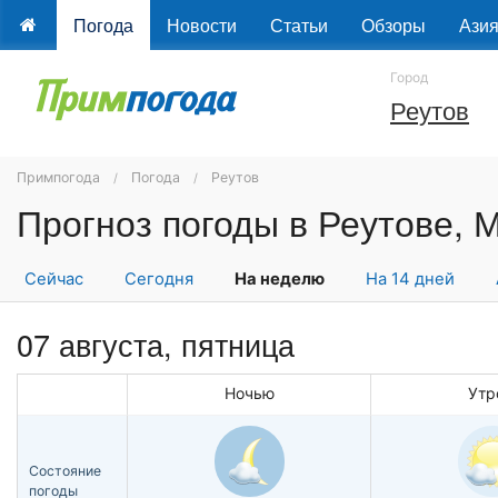
Погода
Новости
Статьи
Обзоры
Ази
Город
Реутов
Примпогода
Погода
Реутов
Сейчас
Сегодня
На неделю
На 14 дней
07 августа, пятница
Ночью
Утр
Состояние
погоды