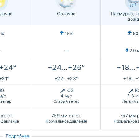
лачно
Облачно
Пасмурно, н
дожд
6%
15%
60
—
—
2.9 
.+24°
+24...+26°
+18...
.+21°
+22...+23°
+18...
Ю
ЮЗ
Ю
м/с
4 м/с
2-3 м
 ветер
Слабый ветер
Легкий в
рт. ст.
759
мм рт. ст.
757
мм р
 давление
Нормальное давление
Нормальное 
Подробнее