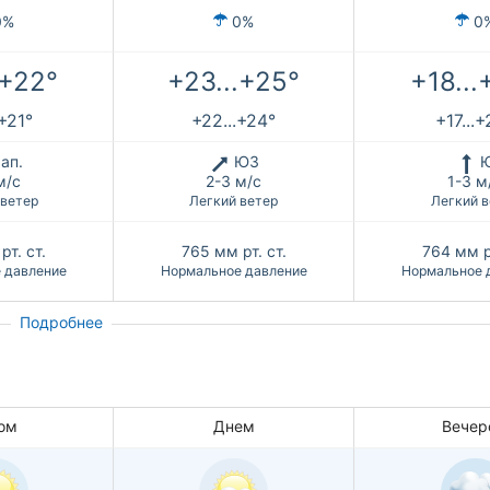
0%
0%
0
.+22°
+23...+25°
+18...
.+21°
+22...+24°
+17...
ап.
ЮЗ
м/с
2-3 м/с
1-3 м
 ветер
Легкий ветер
Легкий в
рт. ст.
765
мм рт. ст.
764
мм р
 давление
Нормальное давление
Нормальное 
Подробнее
ом
Днем
Вечер