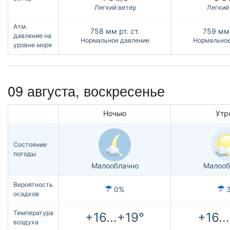
Легкий ветер
Легкий
Атм.
758
мм рт. ст.
759
мм 
давление на
Нормальное давление
Нормальное
уровне моря
09 августа,
воскресенье
Ночью
Утр
Состояние
погоды
Малооблачно
Малооб
Вероятность
0%
осадков
Температура
+16...+19°
+16..
воздуха