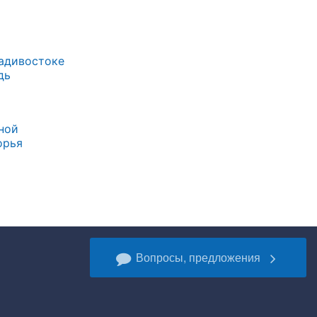
ладивостоке
дь
ной
орья
Вопросы, предложения