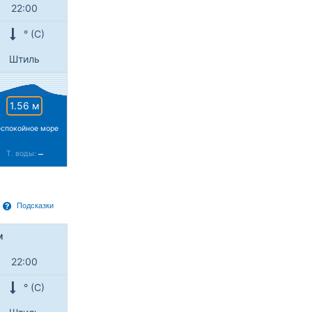
22:00
° (С)
Штиль
1.56 м
спокойное море
–
Т. воды:
Подсказки
м
22:00
° (С)