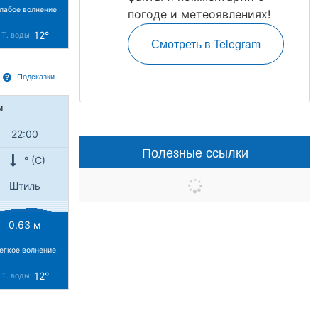
лабое волнение
погоде и метеоявлениях!
12°
Т. воды:
Смотреть в Telegram
Подсказки
м
22:00
Полезные ссылки
° (С)
Штиль
0.63 м
егкое волнение
12°
Т. воды: