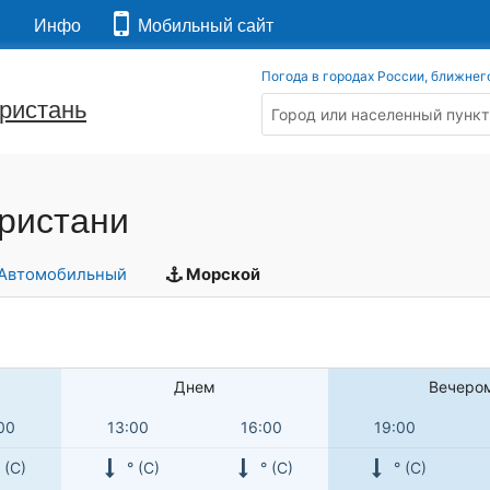
я
Инфо
Мобильный сайт
Погода в городах России, ближнег
ристань
Пристани
Автомобильный
Морской
Днем
Вечеро
00
13:00
16:00
19:00
 (С)
° (С)
° (С)
° (С)