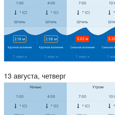
1:00
4:00
7:00
10:
° (С)
° (С)
° (С)
°
Штиль
Штиль
Штиль
Шти
3.02 м
3.2
2.19 м
2.56 м
Крупное волнение
Крупное волнение
Сильное волнение
Сильное 
–
–
–
Т. воды:
Т. воды:
Т. воды:
Т. во
13 августа, четверг
Ночью
Утром
1:00
4:00
7:00
10:
° (С)
° (С)
° (С)
°