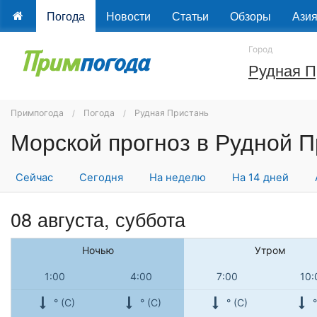
Погода
Новости
Статьи
Обзоры
Ази
Город
Рудная П
Примпогода
Погода
Рудная Пристань
Морской прогноз в Рудной 
Сейчас
Сегодня
На неделю
На 14 дней
08 августа,
суббота
Ночью
Утром
1:00
4:00
7:00
10:
° (С)
° (С)
° (С)
°