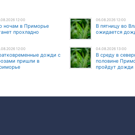
.08.2026 12:00
06.08.2026 12:00
о ночам в Приморье
В пятницу во В
танет прохладно
ожидается дож
.08.2026 12:00
04.08.2026 13:00
ратковременные дожди с
В среду в север
розами пришли в
половине Прим
риморье
пройдут дожди