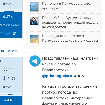
По ночам в Приморье станет
Штиль
прохладно
0.37 м
Борис Кубай: Существенных
осадков на предстоящей неделе
лабое волнение
не ожидается
12°
Т. воды:
На следующей неделе в
Приморье осадков не ожидается
Подсказки
Представляем наш Телеграм-
м
канал о погоде во
Владивостоке
22:00
@primpogodaru
🔥🔥🔥
° (С)
Каждое утро для вас свежий
Штиль
прогноз погоды во
Владивостоке, интересные
0.4 м
факты и комментарии о