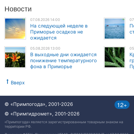
Новости
07.08.2026 14:00
07
На следующей неделе в
П
Приморье осадков не
с
ожидается
05.08.2026 13:00
05
В выходные дни ожидается
К
понижение температурного
г
фона в Приморье
П
Вверх
12+
© «Примпогода», 2001-2026
© «Примгидромет», 2001-2026
«Примпогода» является зарегистрированным товарным знаком на
территории РФ.