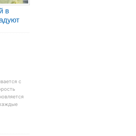
й в
радуют
вается с
орость
бновляется
 каждые