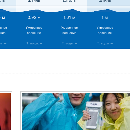
ль
Штиль
Штиль
Штиль
5 м
0.92 м
1.01 м
1 м
нное
Умеренное
Умеренное
Умеренное
ение
волнение
волнение
волнение
–
–
–
–
ды:
Т. воды:
Т. воды:
Т. воды: