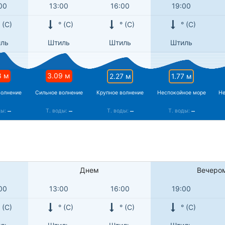
00
13:00
16:00
19:00
 (С)
° (С)
° (С)
° (С)
ль
Штиль
Штиль
Штиль
8 м
3.09 м
2.27 м
1.77 м
волнение
Сильное волнение
Крупное волнение
Неспокойное море
Не
–
–
–
–
ды:
Т. воды:
Т. воды:
Т. воды:
Днем
Вечеро
00
13:00
16:00
19:00
 (С)
° (С)
° (С)
° (С)