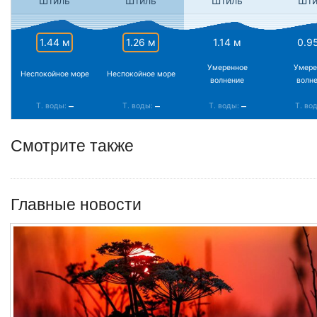
Штиль
Штиль
Штиль
Шти
1.44 м
1.26 м
1.14 м
0.9
Умеренное
Умере
Неспокойное море
Неспокойное море
волнение
волн
–
–
–
Т. воды:
Т. воды:
Т. воды:
Т. во
Смотрите также
Главные новости