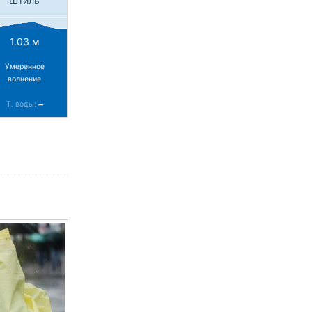
Штиль
1.03 м
Умеренное
волнение
–
Т. воды: