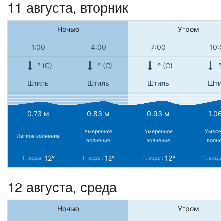
11 августа, вторник
Ночью
Утром
1:00
4:00
7:00
10:
° (С)
° (С)
° (С)
°
Штиль
Штиль
Штиль
Шти
0.73 м
0.83 м
0.93 м
1.0
Умеренное
Умеренное
Умере
Легкое волнение
волнение
волнение
волн
12°
12°
12°
Т. воды:
Т. воды:
Т. воды:
Т. вод
12 августа, среда
Ночью
Утром