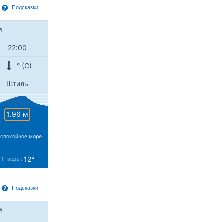
Подсказки
м
22:00
° (С)
Штиль
1.96 м
спокойное море
12°
Т. воды:
Подсказки
м