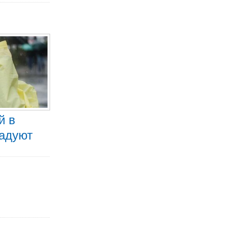
й в
радуют