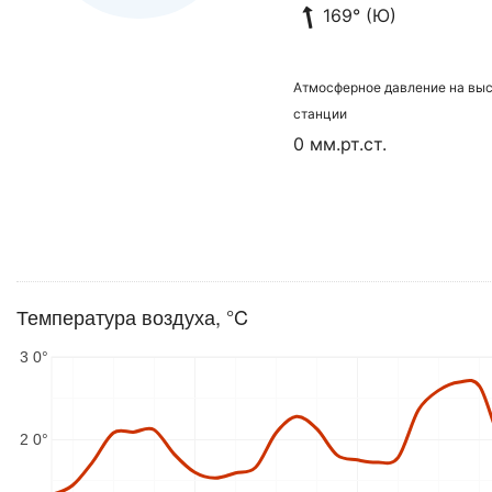
169° (Ю)
Атмосферное давление на вы
станции
0 мм.рт.ст.
Температура воздуха, °C
3 0°
2 0°