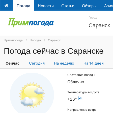
Погода
Новости
Статьи
Обзоры
Ази
Город
Саранск
Примпогода
Погода
Саранск
Погода сейчас в Саранске
Сейчас
Сегодня
На неделю
На 14 дней
Состояние погоды
Облачно
Температура воздуха
+26°
Направление ветра