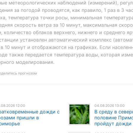
ные метеорологических наблюдений (измерений), регу
ия за погодой проводятся, как правило, 1 раз в 3 час
ха, температура точки росы, минимальная температура
едняя скорость ветра за 10 минут, максимальная скоро
, количество облаков верхнего, нижнего и среднего яр
останции установлен автоматический комплекс (автома
 в 10 минут и отображаются на графиках. Если населен
оде также передается температура воды, которая изм
рного моделирования.
оделитесь прогнозом
.08.2026 12:00
04.08.2026 13:00
ратковременные дожди с
В среду в север
розами пришли в
половине Прим
риморье
пройдут дожди