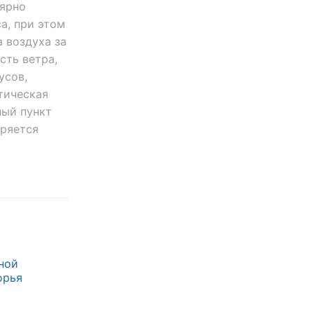
лярно
а, при этом
 воздуха за
сть ветра,
усов,
тическая
ный пункт
еряется
ной
орья