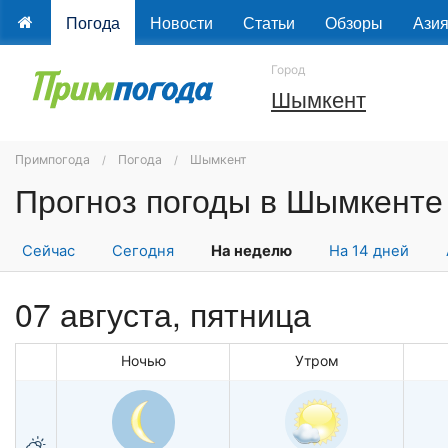
Погода
Новости
Статьи
Обзоры
Ази
Город
Шымкент
Примпогода
Погода
Шымкент
Сейчас
Сегодня
На неделю
На 14 дней
07 августа, пятница
Ночью
Утром