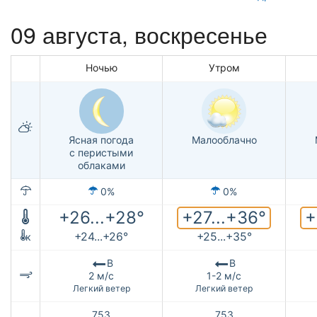
09 августа,
воскресенье
Ночью
Утром
Ясная погода
Малооблачно
с перистыми
облаками
0%
0%
+27...+36°
+
+26...+28°
+24...+26°
+25...+35°
к
В
В
2 м/с
1-2 м/с
Легкий ветер
Легкий ветер
753
753