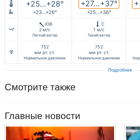
+27...+37°
+
+25...+28°
+23...+26°
+25...+36°
к
ЮВ
С
2 м/с
1 м/с
Легкий ветер
Тихий ветер
752
752
мм рт. ст.
мм рт. ст.
Нормальное давление
Нормальное давление
Нор
Подробнее
Смотрите также
Главные новости