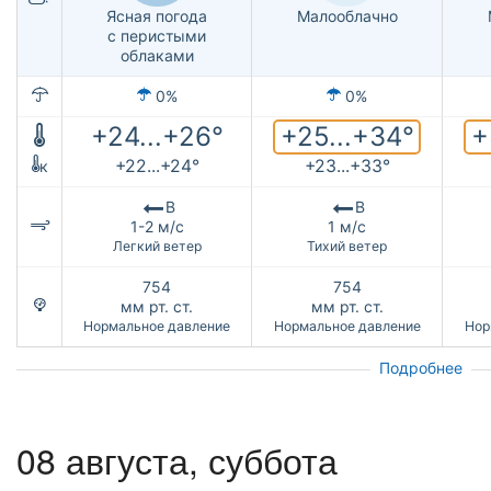
Ясная погода
Малооблачно
с перистыми
облаками
0%
0%
+25...+34°
+
+24...+26°
+22...+24°
+23...+33°
к
В
В
1-2 м/с
1 м/с
Легкий ветер
Тихий ветер
754
754
мм рт. ст.
мм рт. ст.
Нормальное давление
Нормальное давление
Нор
Подробнее
08 августа,
суббота