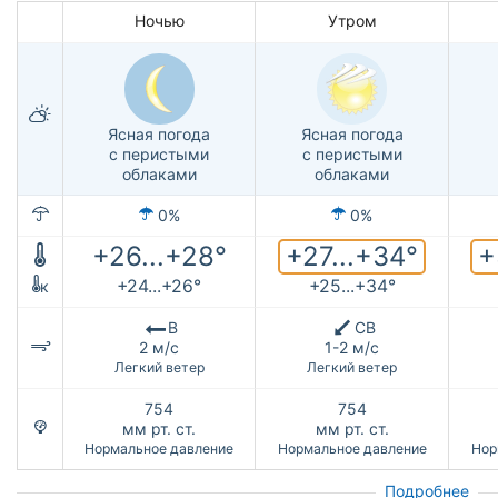
Ночью
Утром
Ясная погода
Ясная погода
с перистыми
с перистыми
облаками
облаками
0%
0%
+27...+34°
+
+26...+28°
+24...+26°
+25...+34°
к
В
СВ
2 м/с
1-2 м/с
Легкий ветер
Легкий ветер
754
754
мм рт. ст.
мм рт. ст.
Нормальное давление
Нормальное давление
Нор
Подробнее