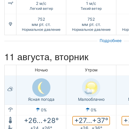
2 м/с
1 м/с
Легкий ветер
Тихий ветер
752
752
мм рт. ст.
мм рт. ст.
Нормальное давление
Нормальное давление
Нор
Подробнее
11 августа, вторник
Ночью
Утром
Ясная погода
Малооблачно
0%
0%
+27...+37°
+
+26...+28°
+24...+26°
+26...+36°
к