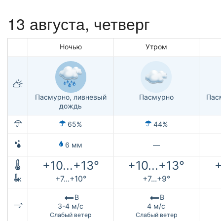
13 августа, четверг
Ночью
Утром
Пасмурно, ливневый
Пасмурно
Пас
дождь
65%
44%
6 мм
—
+10...+13°
+10...+13°
+
+7...+10°
+7...+9°
к
В
В
3-4 м/с
4 м/с
Слабый ветер
Слабый ветер