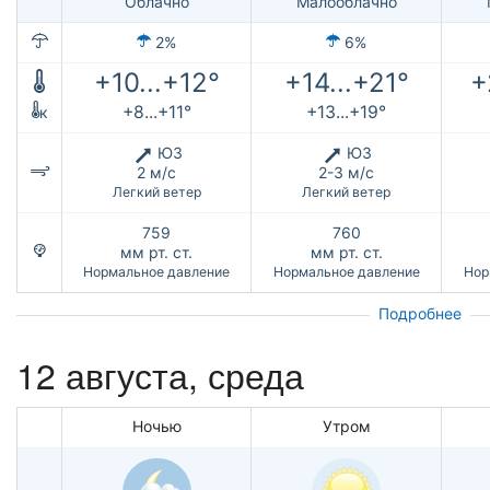
Облачно
Малооблачно
2%
6%
+10...+12°
+14...+21°
+
+8...+11°
+13...+19°
к
ЮЗ
ЮЗ
2 м/с
2-3 м/с
Легкий ветер
Легкий ветер
759
760
мм рт. ст.
мм рт. ст.
Нормальное давление
Нормальное давление
Нор
Подробнее
12 августа, среда
Ночью
Утром