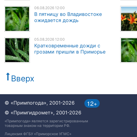
06.08.2026 12:00
В пятницу во Владивостоке
ожидается дождь
05.08.2026 12:00
Кратковременные дожди с
грозами пришли в Приморье
Вверх
12+
© «Примпогода», 2001-2026
© «Примгидромет», 2001-2026
«Примпогода» является зарегистрированным
товарным знаком на территории РФ.
Лицензия ФГБУ «Приморское УГМС»