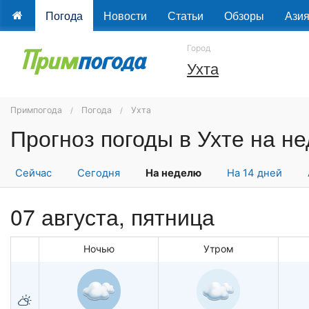
Погода
Новости
Статьи
Обзоры
Ази
Город
Ухта
Примпогода
Погода
Ухта
Прогноз погоды в Ухте на н
Сейчас
Сегодня
На неделю
На 14 дней
07 августа, пятница
Ночью
Утром