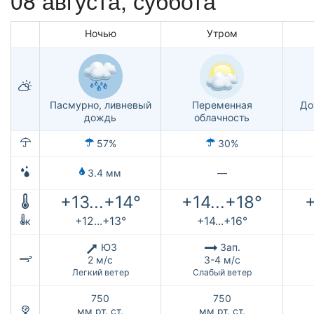
Ночью
Утром
Пасмурно, ливневый
Переменная
До
дождь
облачность
57%
30%
3.4 мм
—
+13...+14°
+14...+18°
+
+12...+13°
+14...+16°
к
ЮЗ
Зап.
2 м/с
3-4 м/с
Легкий ветер
Слабый ветер
750
750
мм рт. ст.
мм рт. ст.