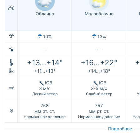
Облачно
Малооблачно
10%
13%
—
—
+13...+14°
+16...+22°
+
+11...+13°
+14...+18°
к
ЮВ
ЮВ
3 м/с
3-5 м/с
Легкий ветер
Слабый ветер
У
758
757
мм рт. ст.
мм рт. ст.
Нормальное давление
Нормальное давление
Нор
Подробнее