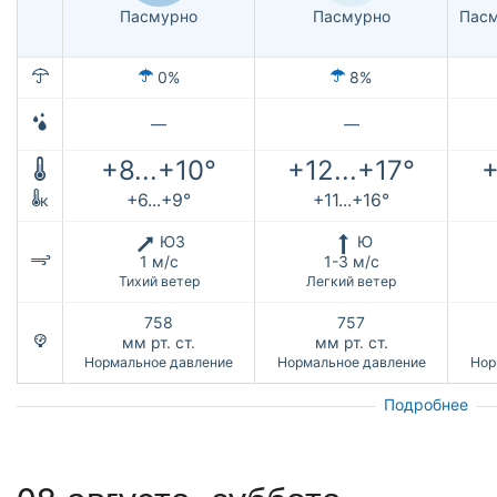
Пасмурно
Пасмурно
Пасм
0%
8%
—
—
+8...+10°
+12...+17°
+
+6...+9°
+11...+16°
к
ЮЗ
Ю
1 м/с
1-3 м/с
Тихий ветер
Легкий ветер
758
757
мм рт. ст.
мм рт. ст.
Нормальное давление
Нормальное давление
Нор
Подробнее
08 августа,
суббота