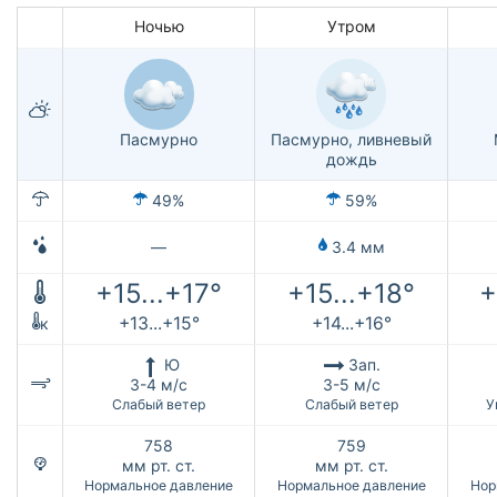
Ночью
Утром
Пасмурно
Пасмурно, ливневый
дождь
49%
59%
—
3.4 мм
+15...+17°
+15...+18°
+
+13...+15°
+14...+16°
к
Ю
Зап.
3-4 м/с
3-5 м/с
Слабый ветер
Слабый ветер
У
758
759
мм рт. ст.
мм рт. ст.
Нормальное давление
Нормальное давление
Нор