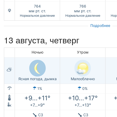
764
766
мм рт. ст.
мм рт. ст.
Нормальное давление
Нормальное давление
Нор
Подробнее
13 августа, четверг
Ночью
Утром
Ясная погода, дымка
Малооблачно
1%
0%
+9...+11°
+10...+17°
+
+7...+9°
+7...+13°
к
СЗ
СЗ