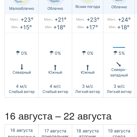
Ясная погода
Облачно
Малооблачно
Облачно
+23°
+21°
+23°
+24°
Макс.
Макс.
Макс.
Макс.
+15°
+18°
+17°
+18°
Мин.
Мин.
Мин.
Мин.
0%
0%
0%
5%
Северо-
Северный
Южный
Южный
западный
4 м/с
4 м/с
3 м/с
3 м/с
Слабый ветер
Слабый ветер
Легкий ветер
Легкий ветер
16 августа – 22 августа
16 августа
17 августа
18 августа
19 августа
понедельник
вторник
среда
воскресенье