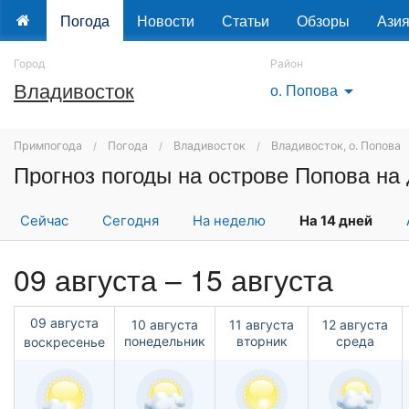
Погода
Новости
Статьи
Обзоры
Ази
Город
Район
Владивосток
о. Попова
arrow_drop_down
Примпогода
Погода
Владивосток
Владивосток, о. Попова
Прогноз погоды на острове Попова на 
Сейчас
Сегодня
На неделю
На 14 дней
09 августа – 15 августа
09 августа
10 августа
11 августа
12 августа
понедельник
вторник
среда
воскресенье