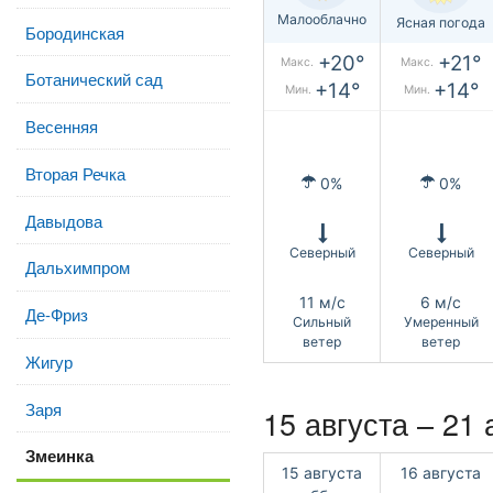
Малооблачно
Ясная погода
Бородинская
+20°
+21°
Макс.
Макс.
Ботанический сад
+14°
+14°
Мин.
Мин.
Весенняя
Вторая Речка
0%
0%
Давыдова
Северный
Северный
Дальхимпром
11 м/с
6 м/с
Де-Фриз
Сильный
Умеренный
ветер
ветер
Жигур
Заря
15 августа – 21 
Змеинка
15 августа
16 августа