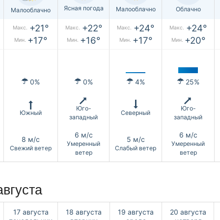
Ясная погода
Малооблачно
Облачно
Малооблачно
+21°
+22°
+24°
+24°
Макс.
Макс.
Макс.
Макс.
+17°
+16°
+17°
+20°
Мин.
Мин.
Мин.
Мин.
0%
0%
4%
25%
Юго-
Юго-
Южный
Северный
западный
западный
6 м/с
6 м/с
8 м/с
5 м/с
Умеренный
Умеренный
Свежий ветер
Слабый ветер
ветер
ветер
августа
17 августа
18 августа
19 августа
20 августа