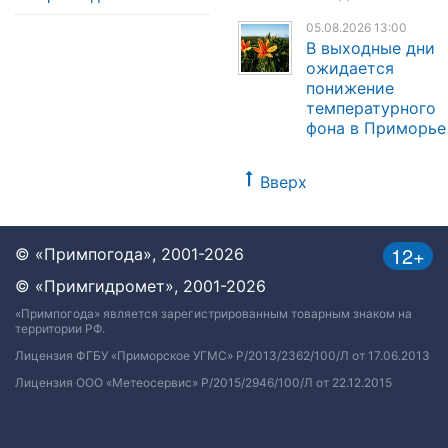
05.08.2026 13:00
В выходные дни
ожидается
понижение
температурного
фона в Приморье
Вверх
12+
© «Примпогода», 2001-2026
© «Примгидромет», 2001-2026
«Примпогода» является зарегистрированным товарным знаком на
территории РФ.
Лицензия ФГБУ «Приморское УГМС» Р/2013/2362/100/Л от 17.06.2013
Лицензия ООО «Метеосервис» Р/2015/2946/100/Л от 22.12.2015