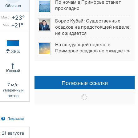
По ночам в Приморье станет
Облачно
прохладно
+23°
Макс.
Борис Кубай: Существенных
+21°
Мин.
осадков на предстоящей неделе
не ожидается
На следующей неделе в
Приморье осадков не ожидается
38%
Южный
Полезные ссылки
7 м/с
Умеренный
ветер
Подсказки
21 августа