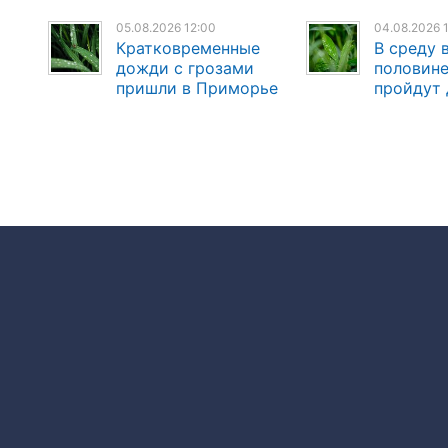
05.08.2026 12:00
04.08.2026 
Кратковременные
В среду 
дожди с грозами
половин
пришли в Приморье
пройдут