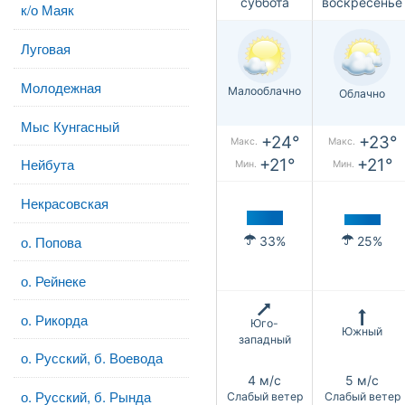
суббота
воскресенье
к/о Маяк
Луговая
Молодежная
Малооблачно
Облачно
Мыс Кунгасный
+24°
+23°
Макс.
Макс.
+21°
+21°
Нейбута
Мин.
Мин.
Некрасовская
о. Попова
33%
25%
о. Рейнеке
о. Рикорда
Юго-
Южный
западный
о. Русский, б. Воевода
4 м/с
5 м/с
о. Русский, б. Рында
Слабый ветер
Слабый ветер