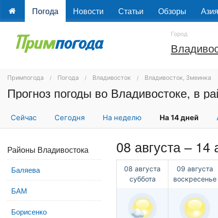
Погода
Новости
Статьи
Обзоры
Ази
Город
Владивос
Примпогода
Погода
Владивосток
Владивосток, Змеинка
Прогноз погоды во Владивостоке, в ра
Сейчас
Сегодня
На неделю
На 14 дней
08 августа – 14 
Районы Владивостока
08 августа
09 августа
Баляева
суббота
воскресенье
БАМ
Борисенко