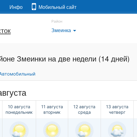
я
Инфо
Мобильный сайт
Район
ток
Змеинка
arrow_drop_down
йоне Змеинки на две недели (14 дней)
Автомобильный
августа
10 августа
11 августа
12 августа
13 августа
понедельник
вторник
среда
четверг