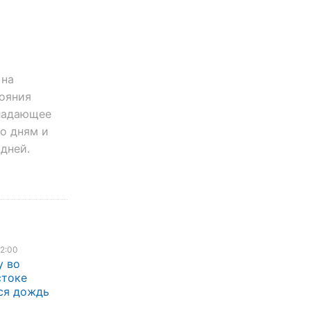
 на
тояния
бладающее
по дням и
дней.
12:00
у во
стоке
ся дождь