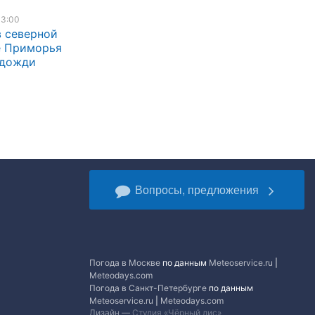
13:00
в северной
е Приморья
 дожди
Вопросы, предложения
Погода в Москве
по данным
Meteoservice.ru
|
Meteodays.com
Погода в Санкт-Петербурге
по данным
Meteoservice.ru
|
Meteodays.com
Дизайн —
Студия «Чёрный лис»