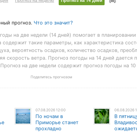
одня
Прогноз на неделю
Прогноз на 14 дней
ный прогноз.
Что это значит?
оды на две недели (14 дней) помогает в планировании
з содержит такие параметры, как характеристика сос
духа, вероятность осадков, количество осадков, прео
яя скорость ветра. Прогноз погоды на 14 дней дается 
Прогноз на две недели содержит прогноз погоды на 10 
Поделитесь прогнозом
07.08.2026 12:00
06.08.2026 
По ночам в
В пятниц
ье
Приморье станет
Владиво
прохладно
ожидает