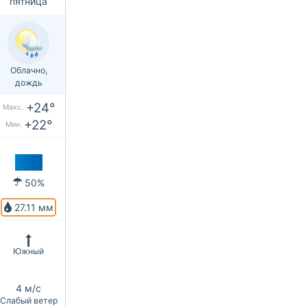
пятница
Облачно,
дождь
+24°
Макс.
+22°
Мин.
50%
27.11 мм
Южный
4 м/с
Слабый ветер