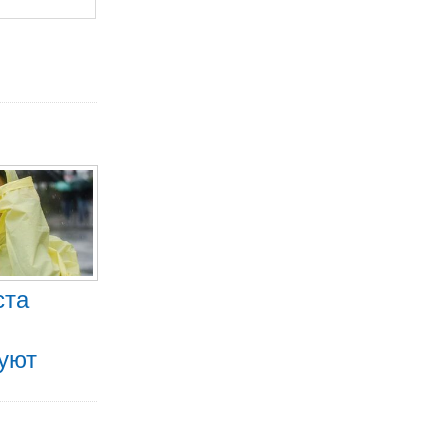
ста
уют