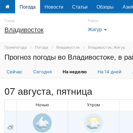
Погода
Новости
Статьи
Обзоры
Ази
Город
Район
Владивосток
Жигур
arrow_drop_down
Примпогода
Погода
Владивосток
Владивосток, Жигур
Прогноз погоды во Владивостоке, в р
Сейчас
Сегодня
На неделю
На 14 дней
07 августа, пятница
Ночью
Утром