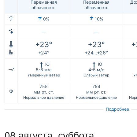
Переменная
Переменная
До
облачность
облачность
0%
10%
—
—
+23°
+23°
+
+24°
+24...+26°
к
Ю
Ю
5-6 м/с
4-5 м/с
Умеренный ветер
Слабый ветер
У
755
754
мм рт. ст.
мм рт. ст.
Нормальное давление
Нормальное давление
Нор
Подробнее
08 августа,
суббота