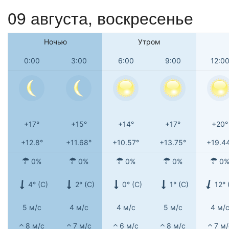
09 августа,
воскресенье
Ночью
Утром
0:00
3:00
6:00
9:00
12:0
+17°
+15°
+14°
+17°
+20°
+12.8°
+11.68°
+10.57°
+13.75°
+19.4
0%
0%
0%
0%
0
4° (С)
2° (С)
0° (С)
1° (С)
12° 
5 м/с
4 м/с
4 м/с
5 м/с
4 м/
8 м/с
7 м/с
6 м/с
8 м/с
7 м/