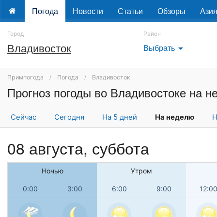
Погода
Новости
Статьи
Обзоры
Ази
Город
Район
Владивосток
Выбрать
arrow_drop_down
Примпогода
Погода
Владивосток
Прогноз погоды во Владивостоке на н
Сейчас
Сегодня
На 5 дней
На неделю
Н
08 августа,
суббота
Ночью
Утром
0:00
3:00
6:00
9:00
12:0