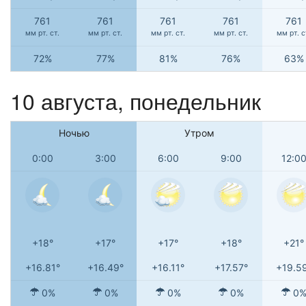
761
761
761
761
761
мм рт. ст.
мм рт. ст.
мм рт. ст.
мм рт. ст.
мм рт. с
72%
77%
81%
76%
63%
10 августа, понедельник
Ночью
Утром
0:00
3:00
6:00
9:00
12:0
+18°
+17°
+17°
+18°
+21°
+16.81°
+16.49°
+16.11°
+17.57°
+19.5
0%
0%
0%
0%
0