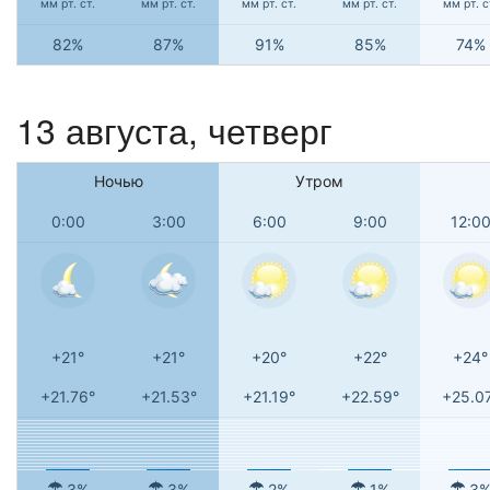
мм рт. ст.
мм рт. ст.
мм рт. ст.
мм рт. ст.
мм рт. с
82%
87%
91%
85%
74%
13 августа, четверг
Ночью
Утром
0:00
3:00
6:00
9:00
12:0
+21°
+21°
+20°
+22°
+24°
+21.76°
+21.53°
+21.19°
+22.59°
+25.0
3%
3%
2%
1%
3