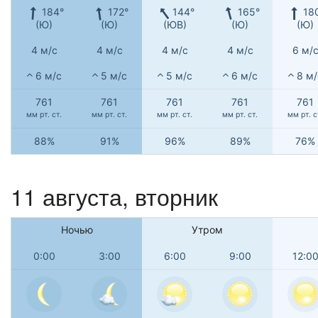
184°
172°
144°
165°
18
(Ю)
(Ю)
(ЮВ)
(Ю)
(Ю)
4 м/с
4 м/с
4 м/с
4 м/с
6 м/
6 м/с
5 м/с
5 м/с
6 м/с
8 м/
761
761
761
761
761
мм рт. ст.
мм рт. ст.
мм рт. ст.
мм рт. ст.
мм рт. с
88%
91%
96%
89%
76%
11 августа, вторник
Ночью
Утром
0:00
3:00
6:00
9:00
12:0