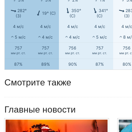
282°
350°
341°
28
19° (С)
(З)
(С)
(С)
(З)
4 м/с
4 м/с
4 м/с
4 м/с
4 м/
5 м/с
4 м/с
4 м/с
5 м/с
8 м/
757
757
756
757
756
мм рт. ст.
мм рт. ст.
мм рт. ст.
мм рт. ст.
мм рт. с
87%
89%
90%
87%
80%
Смотрите также
Главные новости