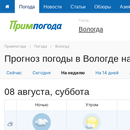
Погода
Новости
Статьи
Обзоры
Ази
Город
Вологда
Примпогода
Погода
Вологда
Прогноз погоды в Вологде н
Сейчас
Сегодня
На неделю
На 14 дней
08 августа,
суббота
Ночью
Утром