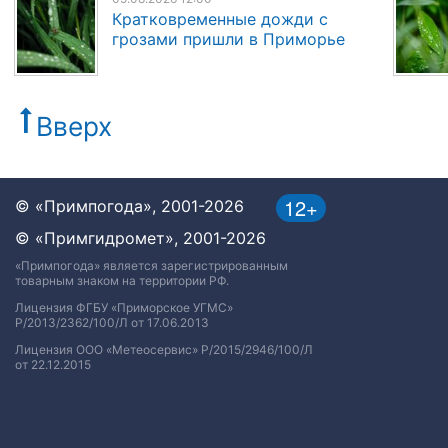
Кратковременные дожди с
грозами пришли в Приморье
Вверх
12+
© «Примпогода», 2001-2026
© «Примгидромет», 2001-2026
«Примпогода» является зарегистрированным
товарным знаком на территории РФ.
Лицензия ФГБУ «Приморское УГМС»
Р/2013/2362/100/Л от 17.06.2013
Лицензия ООО «Метеосервис» Р/2015/2946/100/Л
от 22.12.2015