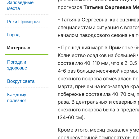
Заповедные
прогнозов
Татьяна Сергеевна М
места
- Татьяна Сергеевна, как оцени
Реки Приморья
специалистами ситуация с влаго
Город
началом паводкового сезона на 
Интервью
- Прошедший март в Приморье б
Количество осадков на большей 
Погода и
составило 40-110 мм, что в 2-3.5
здоровье
4-6 раз больше месячной нормы
снежного покрова отмечалась по
Вокруг света
марта, причем на юго-западе кра
Каждому
побережье составила 40-70 см, 
полезно!
раза. В центральных и северных 
снежного покрова была в преде
(34-60 см).
Кроме этого, месяц оказался ум
среднесуточной температуры воз