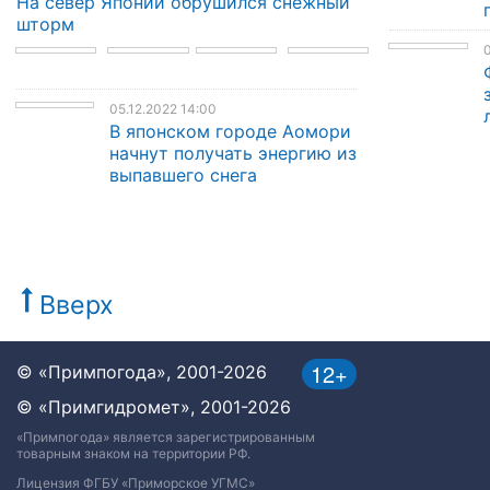
На север Японии обрушился снежный
шторм
0
05.12.2022 14:00
В японском городе Аомори
начнут получать энергию из
выпавшего снега
Вверх
12+
© «Примпогода», 2001-2026
© «Примгидромет», 2001-2026
«Примпогода» является зарегистрированным
товарным знаком на территории РФ.
Лицензия ФГБУ «Приморское УГМС»