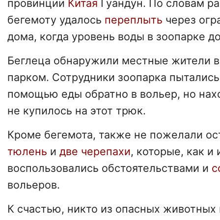
провинции
Китая
Гуандун. По словам ра
бегемоту удалось
переплыть
через огр
дома, когда уровень воды в зоопарке д
Беглеца обнаружили местные жители в
парком. Сотрудники зоопарка пыталис
помощью еды обратно в вольер, но на
не купилось на этот трюк.
Кроме бегемота, также не пожелали ос
тюлень
и
две черепахи
, которые, как и 
воспользовались обстоятельствами и
с
вольеров.
К счастью, никто из опасных животных 