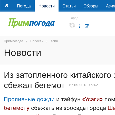
Погода
Новости
Статьи
Обзоры
Ази
Город
Примпогода
Новости
Азия
Новости
Из затопленного китайского
сбежал бегемот
27.09.2013 15:42
Проливные дожди
и тайфун
«Усаги»
пом
бегемоту
сбежать из зоосада города
Ша