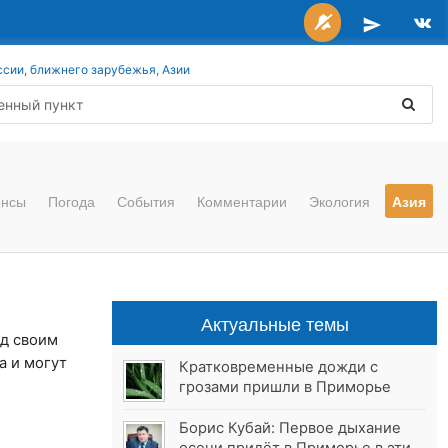
ссии, ближнего зарубежья, Азии
онсы
Погода
События
Комментарии
Экология
Азия
Актуальные темы
ад своим
а и могут
Кратковременные дожди с
грозами пришли в Приморье
Борис Кубай: Первое дыхание