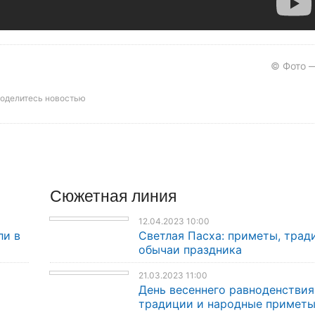
© Фото —
оделитесь новостью
Сюжетная линия
12.04.2023 10:00
ли в
Светлая Пасха: приметы, трад
обычаи праздника
21.03.2023 11:00
День весеннего равноденствия
традиции и народные примет