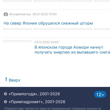
Фоторепортаж 26.01.2023 10:00
На север Японии обрушился снежный шторм
05.12.2022 14:00
В японском городе Аомори начнут
получать энергию из выпавшего снега
Вверх
12+
© «Примпогода», 2001-2026
© «Примгидромет», 2001-2026
«Примпогода» является зарегистрированным товарным знаком на