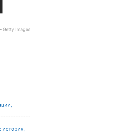
 Getty Images
иции,
: история,
ы