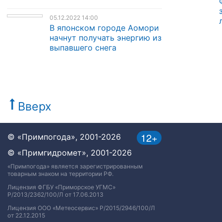
05.12.2022 14:00
В японском городе Аомори
начнут получать энергию из
выпавшего снега
Вверх
12+
© «Примпогода», 2001-2026
© «Примгидромет», 2001-2026
«Примпогода» является зарегистрированным
товарным знаком на территории РФ.
Лицензия ФГБУ «Приморское УГМС»
Р/2013/2362/100/Л от 17.06.2013
Лицензия ООО «Метеосервис» Р/2015/2946/100/Л
от 22.12.2015