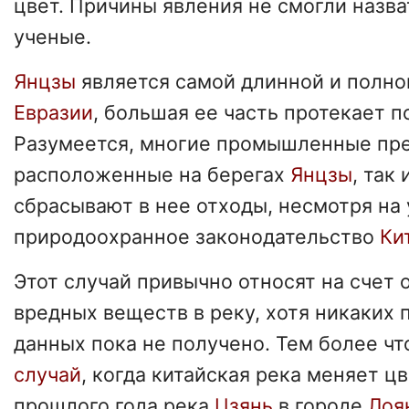
цвет. Причины явления не смогли назва
ученые.
Янцзы
является самой длинной и полн
Евразии
, большая ее часть протекает 
Разумеется, многие промышленные пре
расположенные на берегах
Янцзы
, так
сбрасывают в нее отходы, несмотря н
природоохранное законодательство
Ки
Этот случай привычно относят на счет
вредных веществ в реку, хотя никаки
данных пока не получено. Тем более чт
случай
, когда китайская река меняет цв
прошлого года река
Цзянь
в городе
Лоя