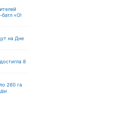
жителей
батл «О!
ут на Дне
достигла 8
ло 260 га
оды