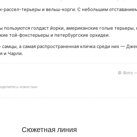
-рассел-терьеры и вельш-корги. С небольшим отставанием 
 пользуются голдаст йорки, американские голые терьеры, 
ские той-фокстерьеры и петербургские орхидеи.
— самцы, а самая распространенная кличка среди них — Дже
я и Чарли.
© Фото —
оделитесь новостью
Сюжетная линия