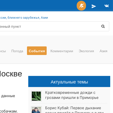
ссии, ближнего зарубежья, Азии
нсы
Погода
События
Комментарии
Экология
Азия
Москве
Актуальные темы
Кратковременные дожди с
а данные
грозами пришли в Приморье
Борис Кубай: Первое дыхание
собачкам.