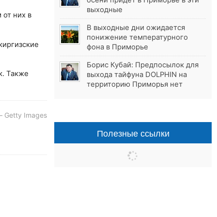
осени придёт в Приморье в эти
выходные
от них в
В выходные дни ожидается
понижение температурного
киргизские
фона в Приморье
Борис Кубай: Предпосылок для
к. Также
выхода тайфуна DOLPHIN на
территорию Приморья нет
 Getty Images
Полезные ссылки