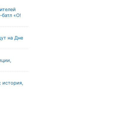
жителей
батл «О!
ут на Дне
иции,
: история,
ы