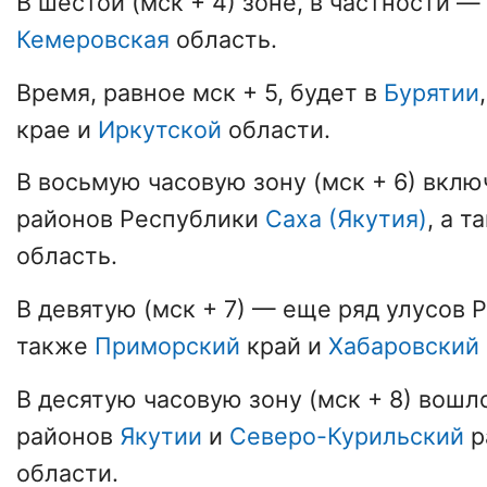
В шестой (мск + 4) зоне, в частности —
Кемеровская
область.
Время, равное мск + 5, будет в
Бурятии
крае и
Иркутской
области.
В восьмую часовую зону (мск + 6) вкл
районов Республики
Саха (Якутия)
, а 
область.
В девятую (мск + 7) — еще ряд улусов
также
Приморский
край и
Хабаровский
В десятую часовую зону (мск + 8) вошл
районов
Якутии
и
Северо-Курильский
р
области.