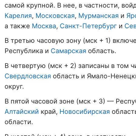
самой крупной. В нее, в частности, вой
Карелия
,
Московская
,
Мурманская
и
Яр
а также
Москва
,
Санкт-Петербург
и
Се
В третью часовую зону (мск + 1) вклю
Республика и
Самарская
область.
В четвертую (мск + 2) записаны в том 
Свердловская
область и Ямало-Ненецк
округ.
В пятой часовой зоне (мск + 3) — Респу
Алтайский
край,
Новосибирская
област
области.