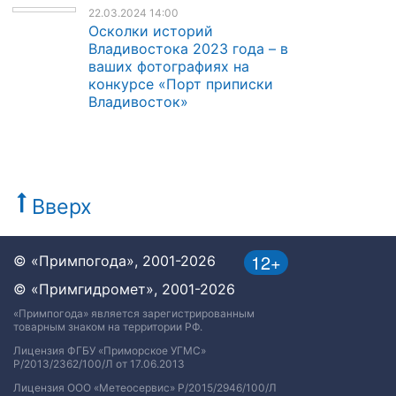
22.03.2024 14:00
Осколки историй
Владивостока 2023 года – в
ваших фотографиях на
конкурсе «Порт приписки
Владивосток»
Вверх
12+
© «Примпогода», 2001-2026
© «Примгидромет», 2001-2026
«Примпогода» является зарегистрированным
товарным знаком на территории РФ.
Лицензия ФГБУ «Приморское УГМС»
Р/2013/2362/100/Л от 17.06.2013
Лицензия ООО «Метеосервис» Р/2015/2946/100/Л