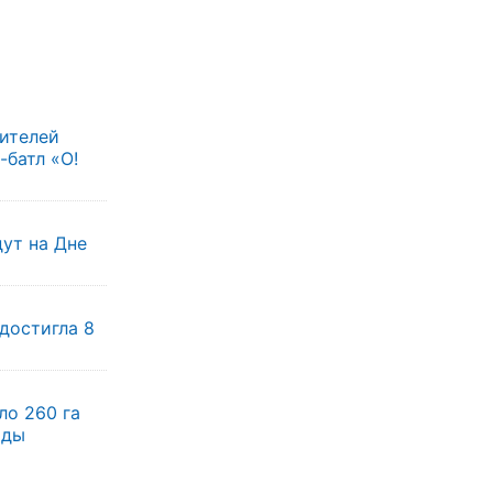
жителей
батл «О!
ут на Дне
достигла 8
ло 260 га
оды