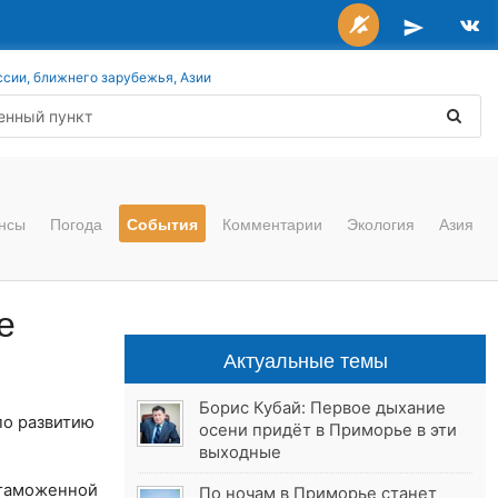
ссии, ближнего зарубежья, Азии
нсы
Погода
События
Комментарии
Экология
Азия
е
Актуальные темы
Борис Кубай: Первое дыхание
по развитию
осени придёт в Приморье в эти
выходные
таможенной
По ночам в Приморье станет