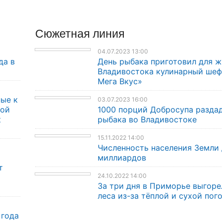
Сюжетная линия
04.07.2023 13:00
да в
День рыбака приготовил для 
Владивостока кулинарный шеф-
Мега Вкус»
ые к
03.07.2023 16:00
кой
1000 порций Добросупа раздад
к
рыбака во Владивостоке
15.11.2022 14:00
Численность населения Земли 
миллиардов
т
24.10.2022 14:00
За три дня в Приморье выгоре
леса из-за тёплой и сухой пог
 года