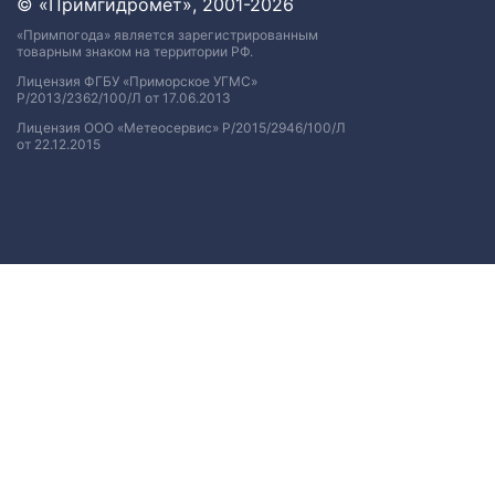
© «Примгидромет», 2001-2026
«Примпогода» является зарегистрированным
товарным знаком на территории РФ.
Лицензия ФГБУ «Приморское УГМС»
Р/2013/2362/100/Л от 17.06.2013
Лицензия ООО «Метеосервис» Р/2015/2946/100/Л
от 22.12.2015