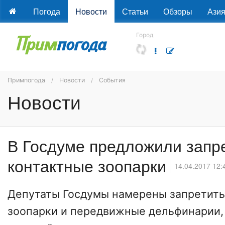
Погода
Новости
Статьи
Обзоры
Ази
Город
Примпогода
Новости
События
Новости
В Госдуме предложили запр
контактные зоопарки
14.04.2017 12:
Депутаты Госдумы намерены запретить
зоопарки и передвижные дельфинарии,