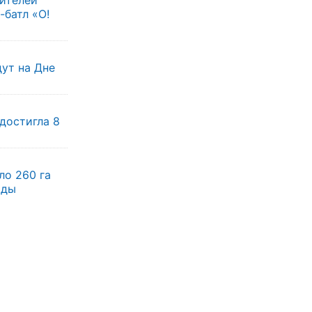
жителей
батл «О!
ут на Дне
достигла 8
ло 260 га
оды