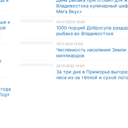
да в
День рыбака приготовил для 
Владивостока кулинарный шеф-
Мега Вкус»
ые к
03.07.2023 16:00
кой
1000 порций Добросупа раздад
к
рыбака во Владивостоке
15.11.2022 14:00
Численность населения Земли 
миллиардов
т
24.10.2022 14:00
За три дня в Приморье выгоре
леса из-за тёплой и сухой пог
 года
Порт