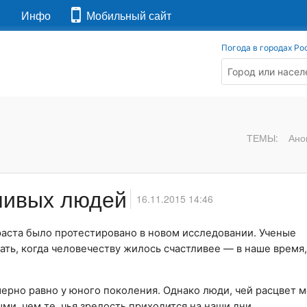
я
Инфо
Мобильный сайт
Погода в городах Ро
ТЕМЫ:
Ано
ливых людей
16.11.2015 14:46
раста было протестировано в новом исследовании. Ученые
ть, когда человечеству жилось счастливее — в наше время,
мерно равно у юного поколения. Однако люди, чей расцвет 
ми, чем те, чья зрелость приходится на наши дни.