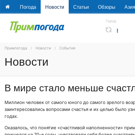
Погода
Новости
Статьи
Обзоры
Ази
Город
Примпогода
Новости
События
Новости
В мире стало меньше счаст
Миллион человек от самого юного до самого зрелого воз
заинтересовались вопросами счастья и их целью было узна
годах.
Оказалось, что понятие «счастливой наполненности» при
пришелся на 70-е годы, чувствовали себя более счастливы