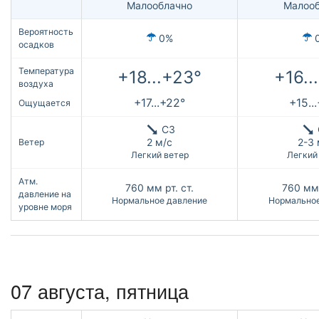
Малооблачно
Малооб
Вероятность
0%
осадков
Температура
+18...+23°
+16..
воздуха
+17...+22°
+15..
Ощущается
СЗ
2 м/с
2-3 
Ветер
Легкий ветер
Легкий
Атм.
760
мм рт. ст.
760
мм 
давление на
Нормальное давление
Нормальное
уровне моря
07 августа, пятница