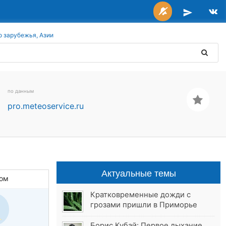
о зарубежья, Азии
по данным
pro.meteoservice.ru
Актуальные темы
ом
Кратковременные дожди с
грозами пришли в Приморье
Борис Кубай: Первое дыхание