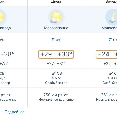
ом
Днем
Вечер
погода
Малооблачно
Малообл
0%
0%
0
+29...+33°
+24...
.+28°
.+25°
+27...+31°
+22...
СВ
СВ
С
м/с
4 м/с
3-4 м
 ветер
Слабый ветер
Слабый 
рт. ст.
760
мм рт. ст.
761
мм р
 давление
Нормальное давление
Нормальное 
Подробнее