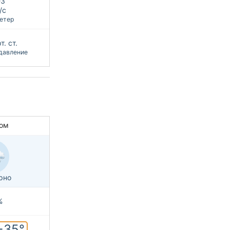
З
/с
етер
т. ст.
давление
ом
рно
%
+35°