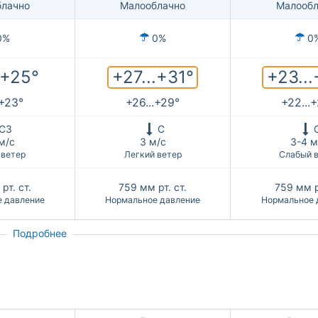
лачно
Малооблачно
Малообл
0%
0%
0
+27...+31°
+23...
.+25°
.+23°
+26...+29°
+22...
СЗ
С
м/с
3 м/с
3-4 м
 ветер
Легкий ветер
Слабый 
рт. ст.
759
мм рт. ст.
759
мм р
 давление
Нормальное давление
Нормальное 
Подробнее