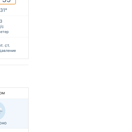
+31°
З
/с
ветер
т. ст.
давление
ом
рно