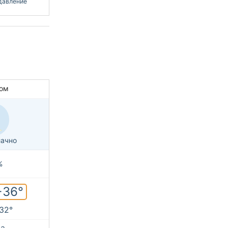
давление
ом
ачно
%
+36°
+32°