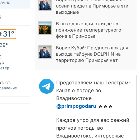
ачно
осени придёт в Приморье в эти
выходные
%
В выходные дни ожидается
понижение температурного
+31°
фона в Приморье
+29°
Борис Кубай: Предпосылок для
выхода тайфуна DOLPHIN на
С
территорию Приморья нет
/с
ветер
Представляем наш Телеграм-
т. ст.
давление
канал о погоде во
Владивостоке
@primpogodaru
🔥🔥🔥
Каждое утро для вас свежий
прогноз погоды во
Владивостоке, интересные