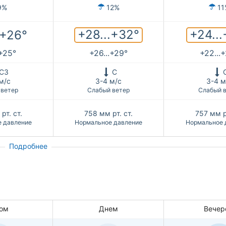
9%
12%
11
+28...+32°
+24...
.+26°
.+25°
+26...+29°
+22...
СЗ
С
м/с
3-4 м/с
3-4 м
 ветер
Слабый ветер
Слабый 
рт. ст.
758
мм рт. ст.
757
мм р
 давление
Нормальное давление
Нормальное 
Подробнее
ом
Днем
Вечер