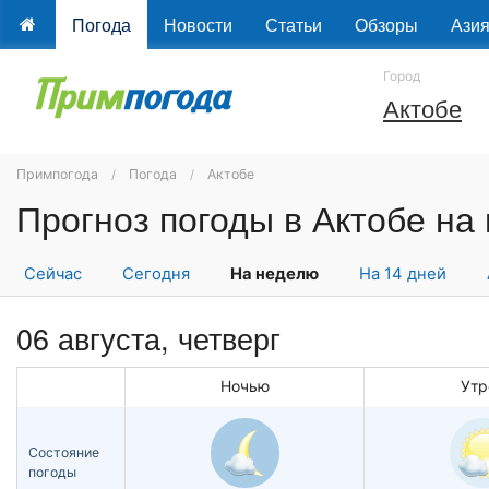
Погода
Новости
Статьи
Обзоры
Ази
Город
Актобе
Примпогода
Погода
Актобе
Прогноз погоды в Актобе на
Сейчас
Сегодня
На неделю
На 14 дней
06 августа, четверг
Ночью
Утр
Состояние
погоды