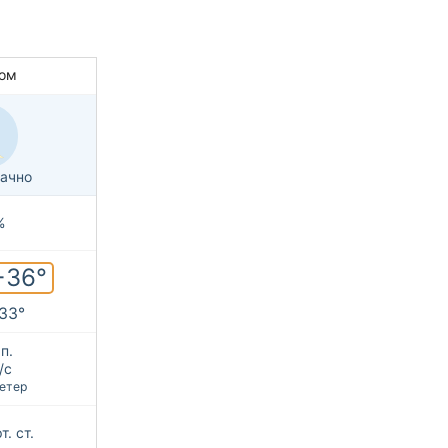
ом
ачно
%
+36°
+33°
п.
/с
етер
т. ст.