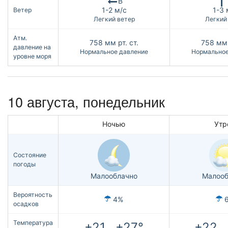
В
1-2 м/с
1-3 
Ветер
Легкий ветер
Легкий
Атм.
758
мм рт. ст.
758
мм 
давление на
Нормальное давление
Нормальное
уровне моря
10 августа, понедельник
Ночью
Утр
Состояние
погоды
Малооблачно
Малооб
Вероятность
4%
осадков
Температура
+21...+27°
+22..