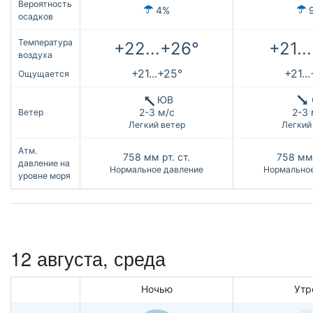
Вероятность
4%
осадков
Температура
+22...+26°
+21..
воздуха
+21...+25°
+21..
Ощущается
ЮВ
2-3 м/с
2-3 
Ветер
Легкий ветер
Легкий
Атм.
758
мм рт. ст.
758
мм 
давление на
Нормальное давление
Нормальное
уровне моря
12 августа, среда
Ночью
Утр