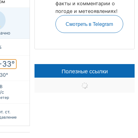
ом
факты и комментарии о
погоде и метеоявлениях!
Смотреть в Telegram
ачно
%
+33°
Полезные ссылки
+30°
В
/с
ветер
т. ст.
давление