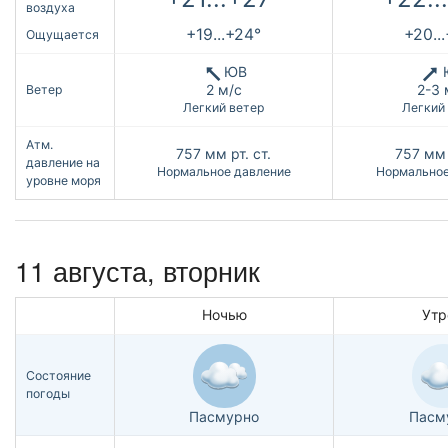
воздуха
+19...+24°
+20..
Ощущается
ЮВ
2 м/с
2-3 
Ветер
Легкий ветер
Легкий
Атм.
757
мм рт. ст.
757
мм 
давление на
Нормальное давление
Нормальное
уровне моря
11 августа, вторник
Ночью
Утр
Состояние
погоды
Пасмурно
Пасм