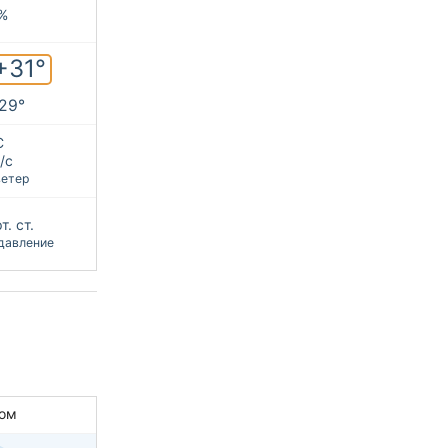
%
+31°
+29°
С
/с
ветер
т. ст.
давление
ом