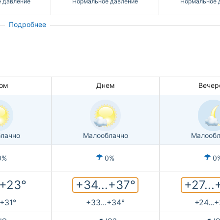
 давление
Нормальное давление
Нормальное 
Подробнее
ом
Днем
Вечер
лачно
Малооблачно
Малообл
0%
0%
0
+34...+37°
+27...
.+23°
.+31°
+33...+34°
+24...