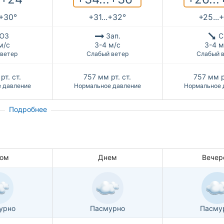
.+30°
+31...+32°
+25...
ЮЗ
Зап.
С
м/с
3-4 м/с
3-4 м
 ветер
Слабый ветер
Слабый 
рт. ст.
757
мм рт. ст.
757
мм р
 давление
Нормальное давление
Нормальное 
Подробнее
ом
Днем
Вечер
урно
Пасмурно
Пасму