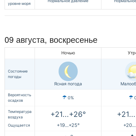
Нормальное давление
Нормальное
уровне моря
09 августа,
воскресенье
Ночью
Утр
Состояние
погоды
Ясная погода
Малооб
Вероятность
0%
осадков
Температура
+21...+26°
+21..
воздуха
+19...+25°
+20..
Ощущается