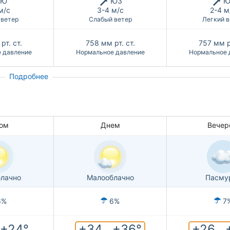
Ю
ЮЗ
Ю
м/с
3-4 м/с
2-4 м
 ветер
Слабый ветер
Легкий в
рт. ст.
758
мм рт. ст.
757
мм р
 давление
Нормальное давление
Нормальное 
Подробнее
ом
Днем
Вечер
лачно
Малооблачно
Пасму
6%
6%
7
+34...+36°
+26...
.+24°