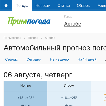
Погода
Новости
Статьи
Обзоры
Ази
Город
Актобе
Примпогода
Погода
Актобе
Сейчас
Сегодня
На неделю
На 14 дней
06 августа, четверг
Ночью
Утром
+18...+23°
+16...+25°