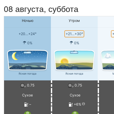
08 августа,
суббота
Ночью
Утром
+21...+30°
+
+20...+24°
0%
0%
Ясная погода
Ясная погода
М
0.75
0.75
Сухое
Сухое
–
+6%