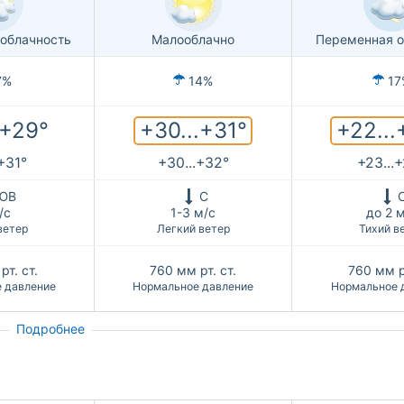
облачность
Малооблачно
Переменная о
7%
14%
17
+30...+31°
+22...
.+29°
.+31°
+30...+32°
+23...
ЮВ
С
/с
1-3 м/с
до 2 
ветер
Легкий ветер
Тихий в
рт. ст.
760
мм рт. ст.
760
мм р
 давление
Нормальное давление
Нормальное 
Подробнее