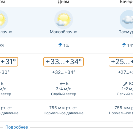
ом
Днем
Вечер
лачно
Малооблачно
Пасму
0%
1%
14
.+31°
+33...+34°
+25...
.+30°
+32...+34°
+27...
В
В
Ю
м/с
3-4 м/с
1-2 м
 ветер
Слабый ветер
Легкий в
рт. ст.
755
мм рт. ст.
755
мм р
 давление
Нормальное давление
Нормальное 
Подробнее