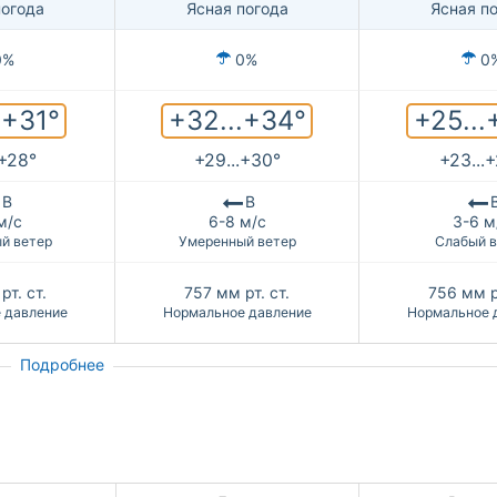
погода
Ясная погода
Ясная п
0%
0%
0
.+31°
+32...+34°
+25...
.+28°
+29...+30°
+23...
В
В
м/с
6-8 м/с
3-6 м
й ветер
Умеренный ветер
Слабый в
рт. ст.
757
мм рт. ст.
756
мм р
 давление
Нормальное давление
Нормальное 
Подробнее