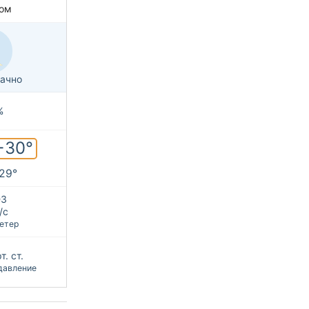
ом
ачно
%
+30°
+29°
З
/с
етер
т. ст.
давление