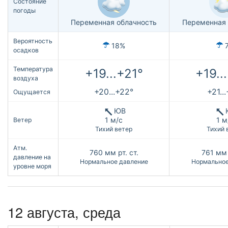
Состояние
погоды
Переменная облачность
Переменная 
Вероятность
18%
осадков
Температура
+19...+21°
+19..
воздуха
+20...+22°
+21..
Ощущается
ЮВ
1 м/с
1 м
Ветер
Тихий ветер
Тихий 
Атм.
760
мм рт. ст.
761
мм 
давление на
Нормальное давление
Нормальное
уровне моря
12 августа, среда