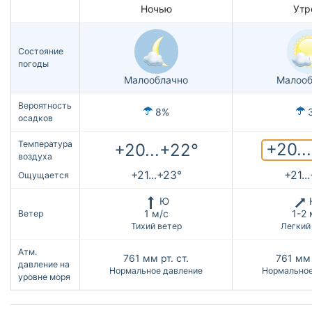
Ночью
Утр
Состояние
погоды
Малооблачно
Малооб
Вероятность
8%
осадков
Температура
+20..
+20...+22°
воздуха
+21...+23°
+21..
Ощущается
Ю
1 м/с
1-2 
Ветер
Тихий ветер
Легкий
Атм.
761
мм рт. ст.
761
мм 
давление на
Нормальное давление
Нормальное
уровне моря