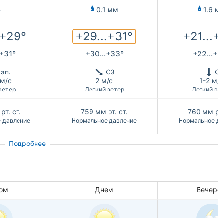
—
0.1 мм
1.6 
+29...+31°
.+29°
+21...
.+31°
+30...+33°
+22...
ап.
СЗ
 м/с
2 м/с
1-2 м
ветер
Легкий ветер
Легкий в
рт. ст.
759
мм рт. ст.
760
мм р
 давление
Нормальное давление
Нормальное 
Подробнее
ом
Днем
Вечер