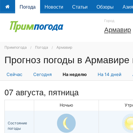
Погода
Новости
Статьи
Обзоры
Ази
Город
Армавир
Примпогода
Погода
Армавир
Прогноз погоды в Армавире
Сейчас
Сегодня
На неделю
На 14 дней
07 августа, пятница
Ночью
Утр
Состояние
погоды