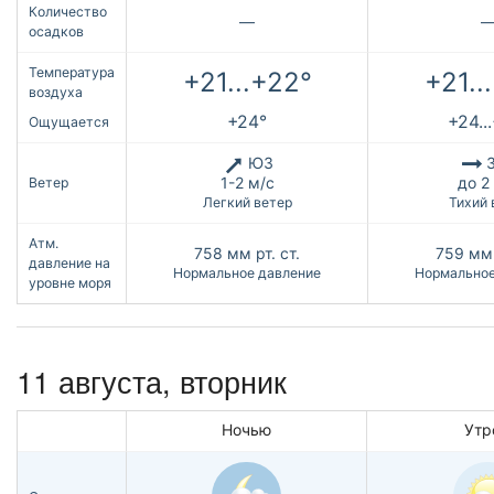
Количество
—
осадков
Температура
+21...+22°
+21..
воздуха
+24°
+24..
Ощущается
ЮЗ
З
1-2 м/с
до 2
Ветер
Легкий ветер
Тихий 
Атм.
758
мм рт. ст.
759
мм 
давление на
Нормальное давление
Нормальное
уровне моря
11 августа, вторник
Ночью
Утр