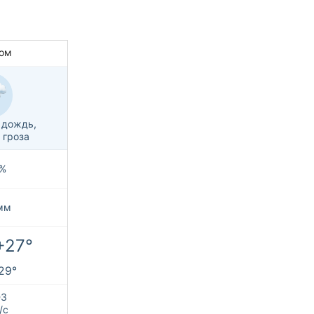
ом
 дождь,
 гроза
%
мм
+27°
+29°
З
/с