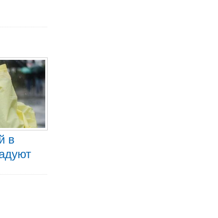
й в
радуют