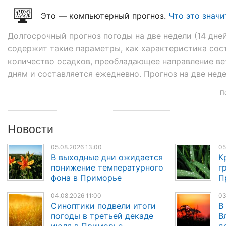
Это — компьютерный прогноз.
Что это значи
Долгосрочный прогноз погоды на две недели (14 дне
содержит такие параметры, как характеристика сост
количество осадков, преобладающее направление вет
дням и составляется ежедневно. Прогноз на две неде
П
Новости
05.08.2026 13:00
05
В выходные дни ожидается
К
понижение температурного
г
фона в Приморье
П
04.08.2026 11:00
03
Синоптики подвели итоги
В
погоды в третьей декаде
В