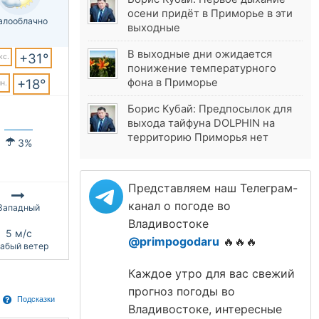
осени придёт в Приморье в эти
алооблачно
выходные
В выходные дни ожидается
+31°
кс.
понижение температурного
фона в Приморье
+18°
н.
Борис Кубай: Предпосылок для
выхода тайфуна DOLPHIN на
территорию Приморья нет
3%
Представляем наш Телеграм-
канал о погоде во
Западный
Владивостоке
5 м/с
@primpogodaru
🔥🔥🔥
абый ветер
Каждое утро для вас свежий
прогноз погоды во
Подсказки
Владивостоке, интересные