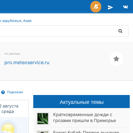
о зарубежья, Азии
по данным
pro.meteoservice.ru
Подсказки
Актуальные темы
2 августа
среда
Кратковременные дожди с
грозами пришли в Приморье
Борис Кубай: Первое дыхание