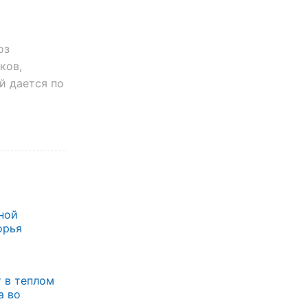
оз
ков,
й дается по
ной
орья
 в теплом
а во