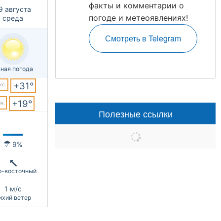
факты и комментарии о
9 августа
погоде и метеоявлениях!
среда
Смотреть в Telegram
ная погода
+31°
кс.
+19°
н.
Полезные ссылки
9%
о-восточный
1 м/с
ихий ветер