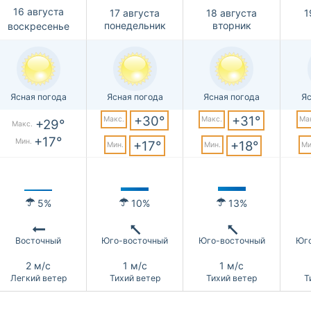
16 августа
17 августа
18 августа
1
понедельник
вторник
воскресенье
Ясная погода
Ясная погода
Ясная погода
Яс
+30°
+31°
Макс.
Макс.
Ма
+29°
Макс.
+17°
Мин.
+17°
+18°
Мин.
Мин.
Ми
5%
10%
13%
Восточный
Юго-восточный
Юго-восточный
Юг
2 м/с
1 м/с
1 м/с
Легкий ветер
Тихий ветер
Тихий ветер
Т