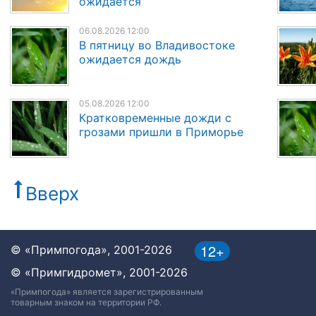
ожидается
06.08.2026 12:00
В пятницу во Владивостоке
ожидается дождь
05.08.2026 12:00
Кратковременные дожди с
грозами пришли в Приморье
Вверх
12+
© «Примпогода», 2001-2026
© «Примгидромет», 2001-2026
«Примпогода» является зарегистрированным
товарным знаком на территории РФ.