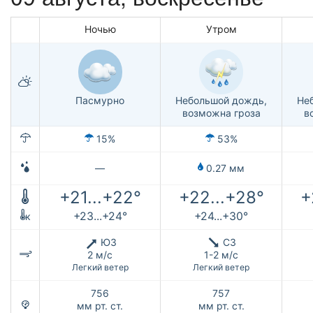
Ночью
Утром
Пасмурно
Небольшой дождь,
Не
возможна гроза
в
15%
53%
—
0.27 мм
+21...+22°
+22...+28°
+
+23...+24°
+24...+30°
к
ЮЗ
СЗ
2 м/с
1-2 м/с
Легкий ветер
Легкий ветер
756
757
мм рт. ст.
мм рт. ст.