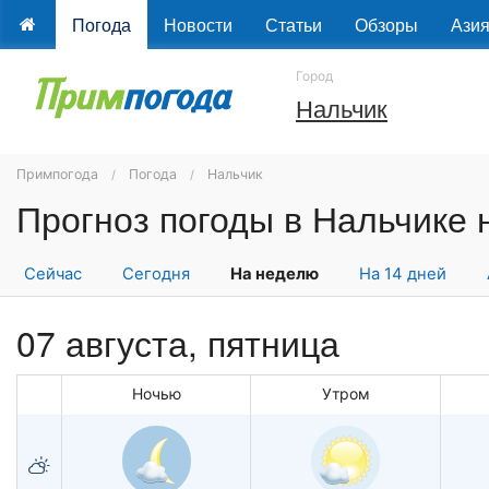
Погода
Новости
Статьи
Обзоры
Ази
Город
Нальчик
Примпогода
Погода
Нальчик
Сейчас
Сегодня
На неделю
На 14 дней
07 августа, пятница
Ночью
Утром