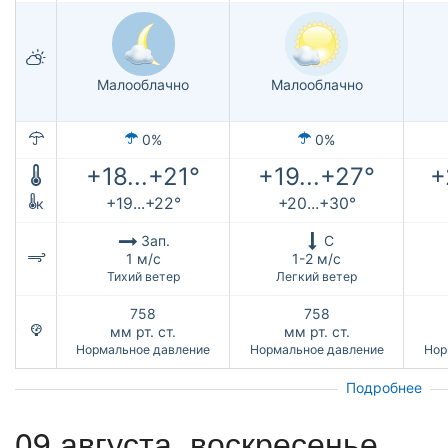
Малооблачно
Малооблачно
0%
0%
+18...+21°
+19...+27°
+
+19...+22°
+20...+30°
к
Зап.
С
1 м/с
1-2 м/с
Тихий ветер
Легкий ветер
758
758
мм рт. ст.
мм рт. ст.
Нормальное давление
Нормальное давление
Нор
Подробнее
09 августа,
воскресенье