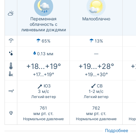
Переменная
Малооблачно
облачность с
ливневыми дождями
65%
13%
0.13 мм
—
+18...+19°
+19...+28°
+
+17...+19°
+19...+30°
к
ЮЗ
СВ
3 м/с
1-2 м/с
Легкий ветер
Легкий ветер
761
762
мм рт. ст.
мм рт. ст.
Нормальное давление
Нормальное давление
Нор
Подробнее