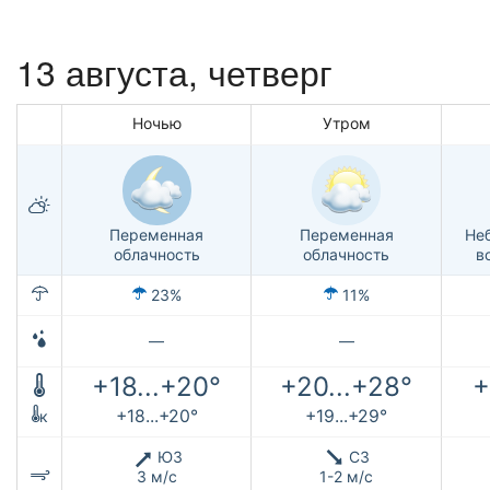
13 августа, четверг
Ночью
Утром
Переменная
Переменная
Не
облачность
облачность
в
23%
11%
—
—
+18...+20°
+20...+28°
+
+18...+20°
+19...+29°
к
ЮЗ
СЗ
3 м/с
1-2 м/с