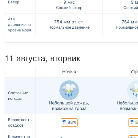
9 м/с
9 м
Ветер
Свежий ветер
Свежий
Атм.
754
мм рт. ст.
754
мм 
давление на
Нормальное давление
Нормальное
уровне моря
11 августа, вторник
Ночью
Ут
Состояние
погоды
Небольшой дождь,
Небольшо
возможна гроза
возможн
Вероятность
88%
8
осадков
Количество