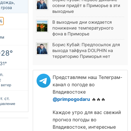
 дождь,
осени придёт в Приморье в эти
 гроза
выходные
%
В выходные дни ожидается
понижение температурного
фона в Приморье
мм
Борис Кубай: Предпосылок для
выхода тайфуна DOLPHIN на
+28°
территорию Приморья нет
+31°
п.
Представляем наш Телеграм-
с
канал о погоде во
 ветер
Владивостоке
. ст.
@primpogodaru
🔥🔥🔥
давление
Каждое утро для вас свежий
прогноз погоды во
Владивостоке, интересные