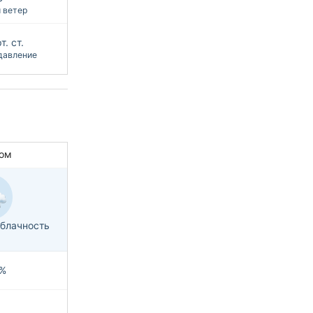
 ветер
т. ст.
давление
ом
блачность
%