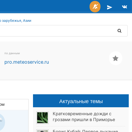
о зарубежья, Азии
по данным
pro.meteoservice.ru
Актуальные темы
ом
Кратковременные дожди с
грозами пришли в Приморье
Борис Кубай: Первое дыхание