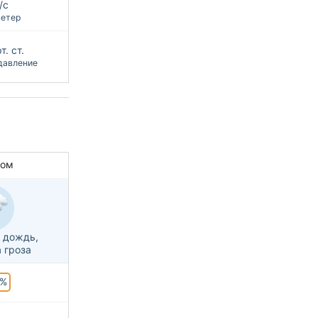
/с
ветер
т. ст.
давление
ром
 дождь,
 гроза
%