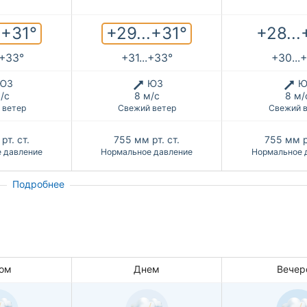
.+31°
+29...+31°
+28...
.+33°
+31...+33°
+30...
ЮЗ
ЮЗ
Ю
/с
8 м/с
8 м/
 ветер
Свежий ветер
Свежий 
рт. ст.
755
мм рт. ст.
755
мм р
 давление
Нормальное давление
Нормальное 
Подробнее
ом
Днем
Вечер