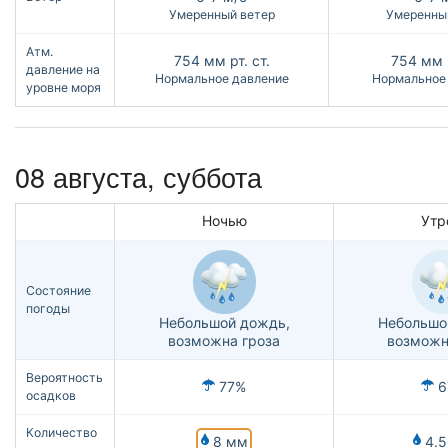
Умеренный ветер
Умеренны
Атм.
754
мм рт. ст.
754
мм р
давление на
Нормальное давление
Нормальное
уровне моря
08 августа,
суббота
Ночью
Утр
Состояние
погоды
Небольшой дождь,
Небольшо
возможна гроза
возможн
Вероятность
77%
6
осадков
Количество
8 мм
4.5