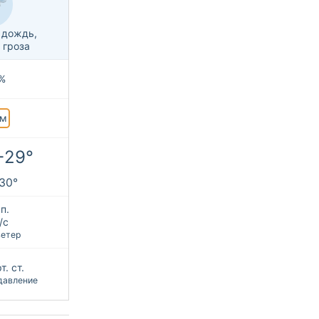
 дождь,
 гроза
%
м
+29°
+30°
п.
/с
ветер
т. ст.
давление