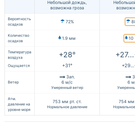
Небольшой дождь,
Небольшо
возможна гроза
возможн
Вероятность
8
72%
осадков
Количество
10
1.9 мм
осадков
Температура
+28°
+27..
воздуха
+31°
+29..
Ощущается
Зап.
З
6 м/с
6 м
Ветер
Умеренный ветер
Умеренны
Атм.
753
мм рт. ст.
754
мм 
давление на
Нормальное давление
Нормальное
уровне моря