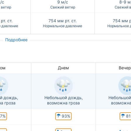
/с
9 м/с
8-9 м
 ветер
Свежий ветер
Свежий 
рт. ст.
754
мм рт. ст.
754
мм р
 давление
Нормальное давление
Нормальное 
Подробнее
ром
Днем
Вече
й дождь,
Небольшой дождь,
Небольшой
а гроза
возможна гроза
возможна
7%
93%
81