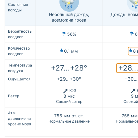
Состояние
погоды
Небольшой дождь,
Дождь, возм
возможна гроза
Вероятность
56%
6
осадков
Количество
8 
0.1 мм
осадков
Температура
+28..
+27...+28°
воздуха
+29...+30°
+30..
Ощущается
ЮЗ
8 м/с
9 м
Ветер
Свежий ветер
Свежий
Атм.
755
мм рт. ст.
755
мм 
давление на
Нормальное давление
Нормальное
уровне моря