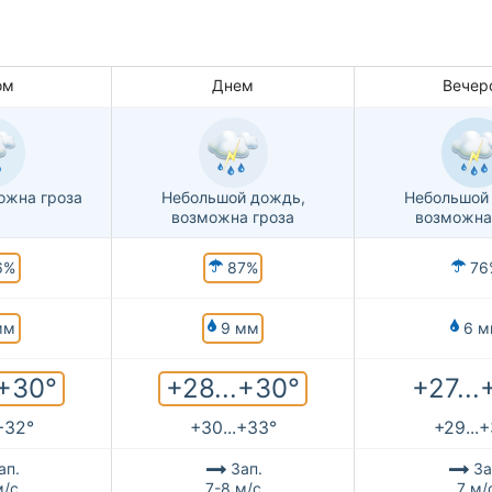
ом
Днем
Вечер
ожна гроза
Небольшой дождь,
Небольшой
возможна гроза
возможна
6%
87%
76
мм
9 мм
6 м
.+30°
+28...+30°
+27...
+32°
+30...+33°
+29...
ап.
Зап.
За
м/с
7-8 м/с
7 м/