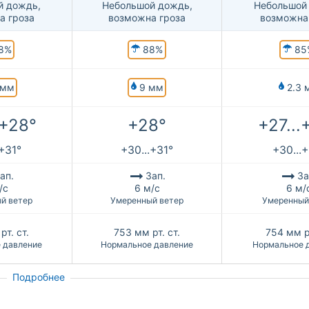
й дождь,
Небольшой дождь,
Небольшой
а гроза
возможна гроза
возможна
8%
88%
85
 мм
9 мм
2.3 
.+28°
+28°
+27...
.+31°
+30...+31°
+30...
ап.
Зап.
За
/с
6 м/с
6 м/
й ветер
Умеренный ветер
Умеренный
рт. ст.
753
мм рт. ст.
754
мм рт
 давление
Нормальное давление
Нормальное 
Подробнее