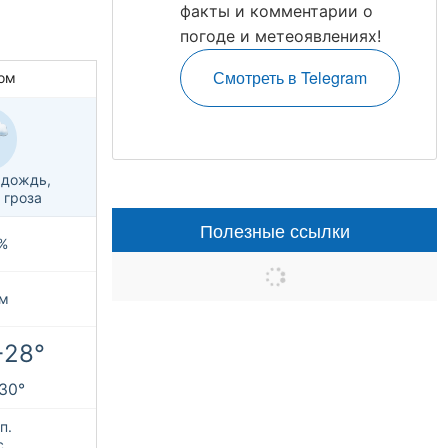
факты и комментарии о
погоде и метеоявлениях!
Смотреть в Telegram
ом
 дождь,
 гроза
Полезные ссылки
%
м
+28°
+30°
п.
с