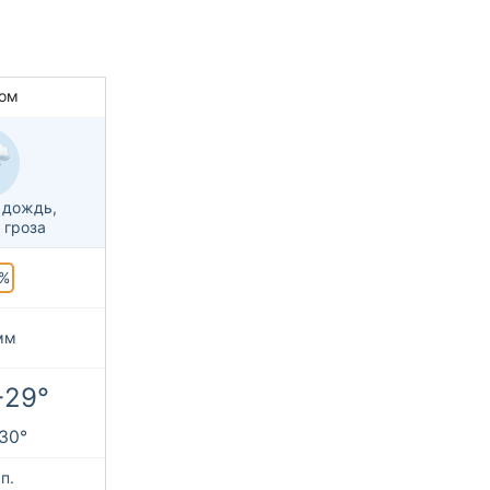
ом
 дождь,
 гроза
%
мм
+29°
+30°
п.