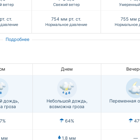
й ветер
Свежий ветер
Умеренный
т. ст.
754
мм рт. ст.
755
мм р
 давление
Нормальное давление
Нормальное 
Подробнее
ом
Днем
Вечер
й дождь,
Небольшой дождь,
Переменная о
а гроза
возможна гроза
7%
64%
47
 мм
1.8 мм
—