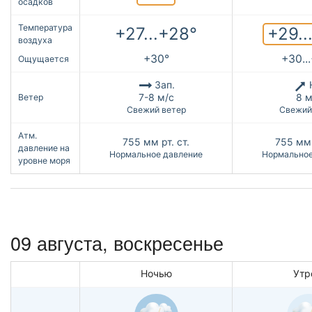
осадков
Температура
+29..
+27...+28°
воздуха
+30°
+30..
Ощущается
Зап.
7-8 м/с
8 м
Ветер
Свежий ветер
Свежий
Атм.
755
мм рт. ст.
755
мм 
давление на
Нормальное давление
Нормальное
уровне моря
09 августа,
воскресенье
Ночью
Утр