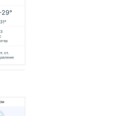
+29°
+31°
З
с
ветер
т. ст.
давление
ом