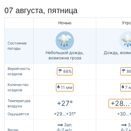
07 августа, пятница
Ночью
Утр
Состояние
погоды
Небольшой дождь,
Дождь, возм
возможна гроза
Вероятность
88%
8
осадков
Количество
11 мм
7 
осадков
Температура
+28..
+27°
воздуха
+29...+31°
+30...
Ощущается
Зап.
З
6-7 м/с
6-7 
Ветер