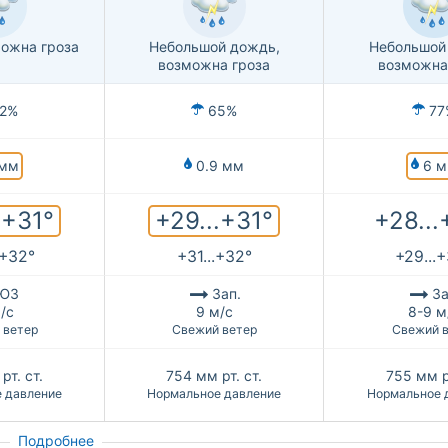
ожна гроза
Небольшой дождь,
Небольшой
возможна гроза
возможна
2%
65%
77
мм
6 м
0.9 мм
.+31°
+29...+31°
+28...
.+32°
+31...+32°
+29...
ЮЗ
Зап.
За
/с
9 м/с
8-9 м
 ветер
Свежий ветер
Свежий 
рт. ст.
754
мм рт. ст.
755
мм р
 давление
Нормальное давление
Нормальное 
Подробнее