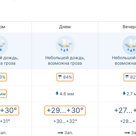
ом
Днем
Вечер
й дождь,
Небольшой дождь,
Небольшой
а гроза
возможна гроза
возможна
3%
84%
82
мм
4.6 мм
2.7 
.+30°
+29...+30°
+27...
.+31°
+30...+32°
+28...
ап.
Зап.
За