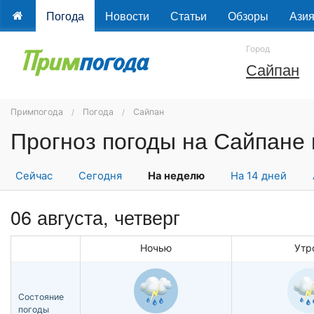
Погода
Новости
Статьи
Обзоры
Ази
Город
Сайпан
Примпогода
Погода
Сайпан
Прогноз погоды на Сайпане
Сейчас
Сегодня
На неделю
На 14 дней
06 августа, четверг
Ночью
Утр
Состояние
погоды