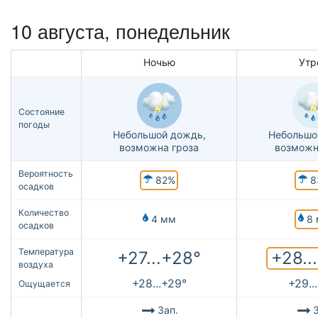
10 августа, понедельник
Ночью
Утр
Состояние
погоды
Небольшой дождь,
Небольшо
возможна гроза
возможн
Вероятность
82%
8
осадков
Количество
8 
4 мм
осадков
Температура
+28..
+27...+28°
воздуха
+28...+29°
+29..
Ощущается
Зап.
З