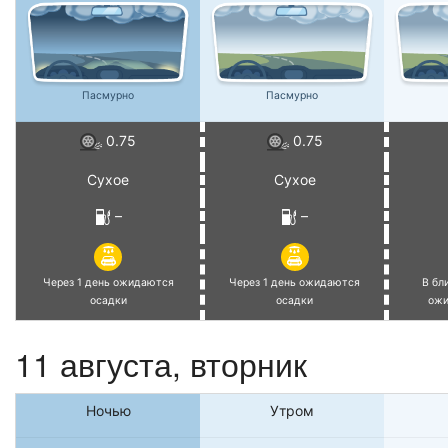
Пасмурно
Пасмурно
0.75
0.75
Сухое
Сухое
–
–
Через 1 день ожидаются
Через 1 день ожидаются
В бл
осадки
осадки
ожи
11 августа, вторник
Ночью
Утром