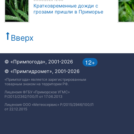
Кратковременные дожди с
грозами пришли в Приморье
Вверх
12+
© «Примпогода», 2001-2026
© «Примгидромет», 2001-2026
«Примпогода» является зарегистрированным
товарным знаком на территории РФ.
Лицензия ФГБУ «Приморское УГМС»
Р/2013/2362/100/Л от 17.06.2013
Лицензия ООО «Метеосервис» Р/2015/2946/100/Л
от 22.12.2015