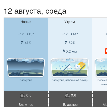
12 августа, среда
Ночью
Утром
+12...+15°
+12...+14°
41%
52%
0.2 мм
Пасмурно
Пасмурно, небольшой дождь
Переме
ливн
0.6
0.6
Влажное
Влажное
Мо