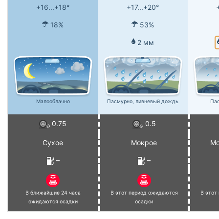
+16...+18°
+17...+20°
18%
53%
2 мм
Малооблачно
Пасмурно, ливневый дождь
Па
0.75
0.5
Сухое
Мокрое
Мо
–
–
В ближайшие 24 часа
В этот период ожидаются
В этот
ожидаются осадки
осадки