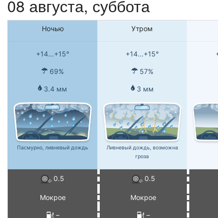
08 августа,
суббота
Ночью
Утром
+14...+15°
+14...+15°
69%
57%
3.4 мм
3 мм
Пасмурно, ливневый дождь
Ливневый дождь, возможна
гроза
0.5
0.5
Мокрое
Мокрое
–
–