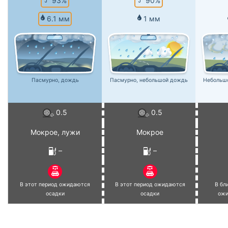
93%
90%
6.1 мм
1 мм
Пасмурно, дождь
Пасмурно, небольшой дождь
Небольш
0.5
0.5
Мокрое, лужи
Мокрое
–
–
В этот период ожидаются
В этот период ожидаются
В бл
осадки
осадки
ожи