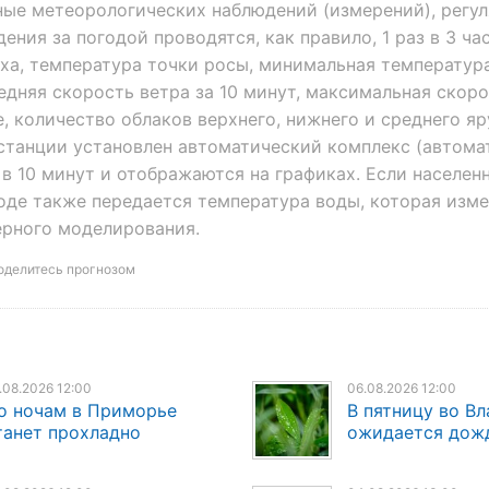
ные метеорологических наблюдений (измерений), регу
ия за погодой проводятся, как правило, 1 раз в 3 час
ха, температура точки росы, минимальная температура
едняя скорость ветра за 10 минут, максимальная скоро
, количество облаков верхнего, нижнего и среднего яр
останции установлен автоматический комплекс (автома
 в 10 минут и отображаются на графиках. Если населен
оде также передается температура воды, которая изм
рного моделирования.
оделитесь прогнозом
.08.2026 12:00
06.08.2026 12:00
о ночам в Приморье
В пятницу во В
танет прохладно
ожидается дож