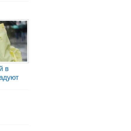
й в
радуют