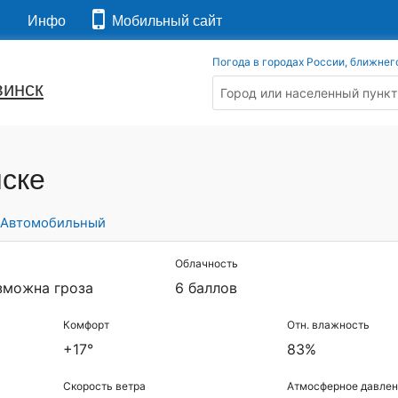
я
Инфо
Мобильный сайт
Погода в городах России, ближнег
винск
нске
Автомобильный
Облачность
зможна гроза
6 баллов
Комфорт
Отн. влажность
+17°
83%
Скорость ветра
Атмосферное давлен