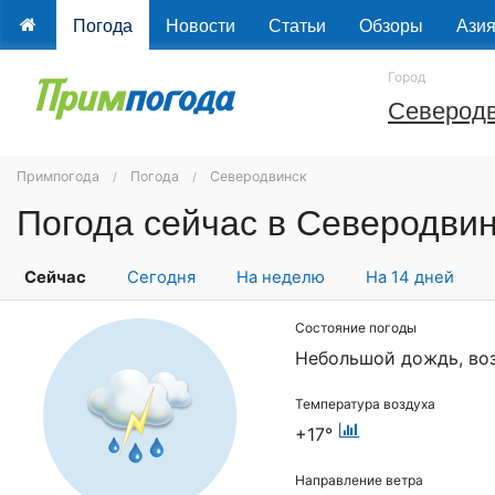
Погода
Новости
Статьи
Обзоры
Ази
Город
Северод
Примпогода
Погода
Северодвинск
Погода сейчас в Северодви
Сейчас
Сегодня
На неделю
На 14 дней
Состояние погоды
Небольшой дождь, во
Температура воздуха
+17°
Направление ветра