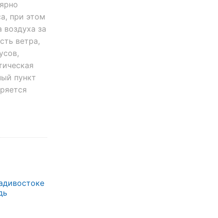
лярно
а, при этом
 воздуха за
сть ветра,
усов,
тическая
ный пункт
еряется
ладивостоке
дь