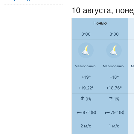
10 августа, пон
Ночью
0:00
3:00
Малооблачно
Малооблачно
М
+19°
+18°
+19.22°
+18.76°
0%
1%
97° (В)
79° (В)
2 м/с
1 м/с