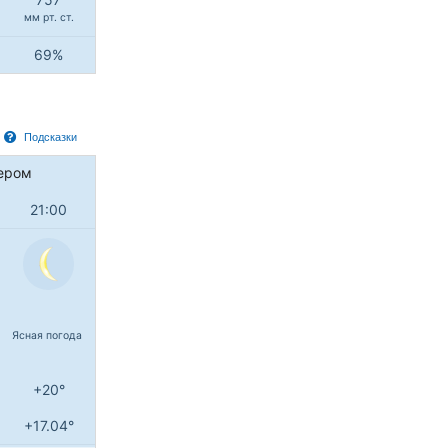
мм рт. ст.
69%
Подсказки
ером
21:00
Ясная погода
+20°
+17.04°