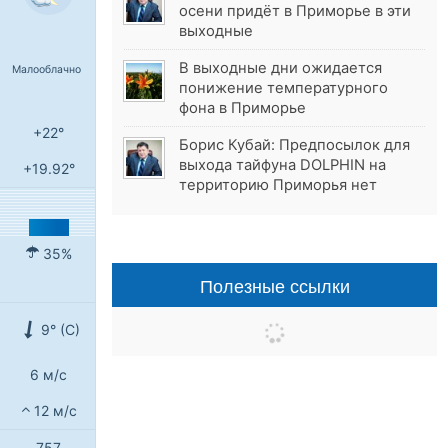
осени придёт в Приморье в эти
выходные
В выходные дни ожидается
Малооблачно
понижение температурного
фона в Приморье
+22°
Борис Кубай: Предпосылок для
выхода тайфуна DOLPHIN на
+19.92°
территорию Приморья нет
35%
Полезные ссылки
9° (С)
6 м/с
12 м/с
757