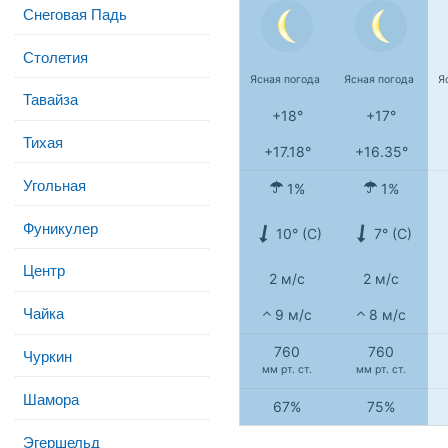
Снеговая Падь
Столетия
Ясная погода
Ясная погода
Я
Тавайза
+18°
+17°
Тихая
+17.18°
+16.35°
Угольная
1%
1%
Фуникулер
10° (С)
7° (С)
Центр
2 м/с
2 м/с
Чайка
9 м/с
8 м/с
760
760
Чуркин
мм рт. ст.
мм рт. ст.
Шамора
67%
75%
Эгершельд