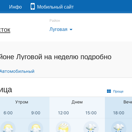
я
Инфо
Мобильный сайт
Район
ток
Луговая
arrow_drop_down
айоне Луговой на неделю подробно
Автомобильный
ница
Проще
Утром
Днем
Веч
6:00
9:00
12:00
15:00
18:00