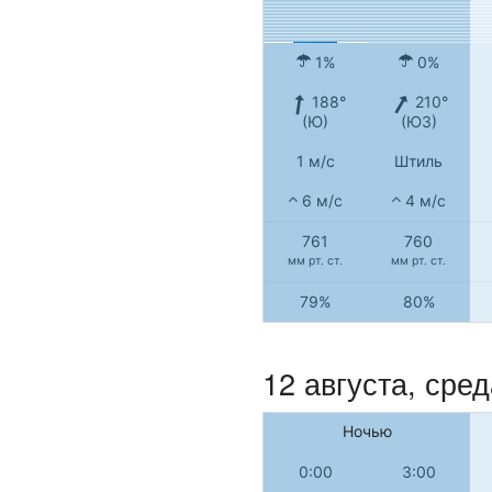
1%
0%
188°
210°
(Ю)
(ЮЗ)
1 м/с
Штиль
6 м/с
4 м/с
761
760
мм рт. ст.
мм рт. ст.
79%
80%
12 августа, сред
Ночью
0:00
3:00