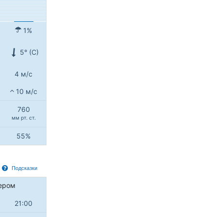
1%
5° (С)
4 м/с
10 м/с
760
мм рт. ст.
55%
Подсказки
ером
21:00