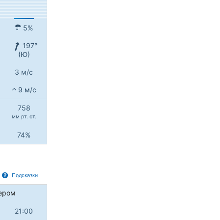
5%
197°
(Ю)
3 м/с
9 м/с
758
мм рт. ст.
74%
Подсказки
ером
21:00