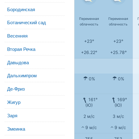
Бородинская
Переменная
Переменная
Ботанический сад
облачность
облачность
Весенняя
+23°
+23°
Вторая Речка
+26.22°
+25.78°
Давыдова
Дальхимпром
0%
0%
Де-Фриз
161°
169°
Жигур
(Ю)
(Ю)
Заря
2 м/с
3 м/с
9 м/с
9 м/с
Змеинка
755
753