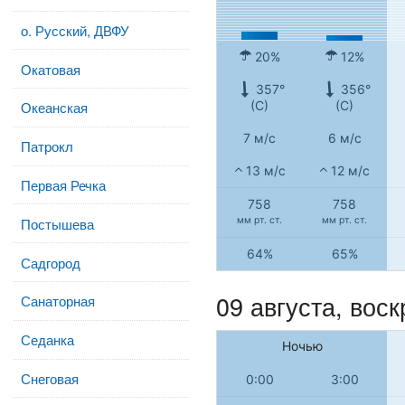
о. Русский, ДВФУ
20%
12%
Окатовая
357°
356°
(С)
(С)
Океанская
7 м/с
6 м/с
Патрокл
13 м/с
12 м/с
Первая Речка
758
758
мм рт. ст.
мм рт. ст.
Постышева
64%
65%
Садгород
09 августа,
воск
Санаторная
Седанка
Ночью
Снеговая
0:00
3:00