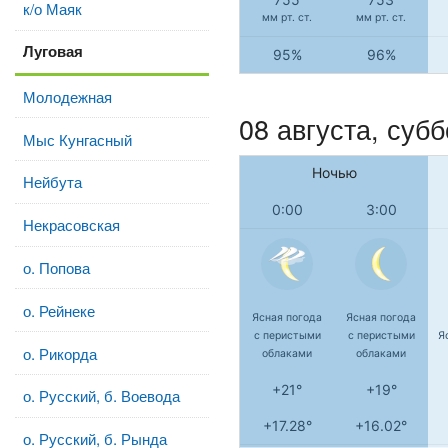
к/о Маяк
мм рт. ст.
мм рт. ст.
Луговая
95%
96%
Молодежная
08 августа,
субб
Мыс Кунгасный
Ночью
Нейбута
0:00
3:00
Некрасовская
о. Попова
о. Рейнеке
Ясная погода
Ясная погода
с перистыми
с перистыми
Я
о. Рикорда
облаками
облаками
+21°
+19°
о. Русский, б. Воевода
+17.28°
+16.02°
о. Русский, б. Рында