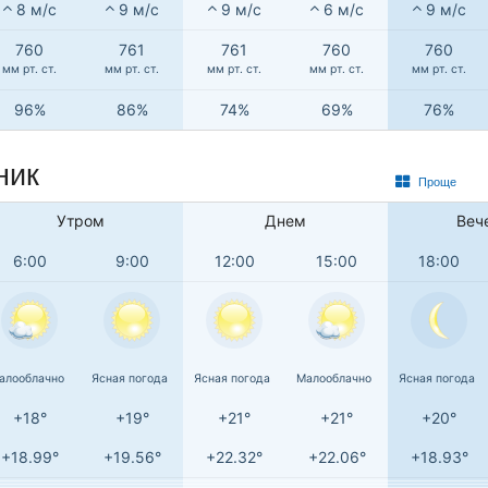
8 м/с
9 м/с
9 м/с
6 м/с
9 м/с
760
761
761
760
760
мм рт. ст.
мм рт. ст.
мм рт. ст.
мм рт. ст.
мм рт. ст.
96%
86%
74%
69%
76%
ник
Проще
Утром
Днем
Веч
6:00
9:00
12:00
15:00
18:00
алооблачно
Ясная погода
Ясная погода
Малооблачно
Ясная погода
+18°
+19°
+21°
+21°
+20°
+18.99°
+19.56°
+22.32°
+22.06°
+18.93°