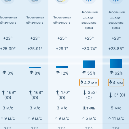
Небольшой
Небольшой
Переменная
Переменная
Переменная
дождь,
дождь,
облачность
облачность
облачность
возможна
возможна
гроза
гроза
+23°
+23°
+25°
+25°
+23°
+25.39°
+25.91°
+28.1°
+30.74°
+23.85°
0%
8%
12%
55%
62%
4.2 мм
4 мм
169°
168°
170°
353°
3° (С)
(Ю)
(Ю)
(Ю)
(С)
3 м/с
3 м/с
3 м/с
Штиль
5 м/с
9 м/с
9 м/с
9 м/с
5 м/с
11 м/с
753
753
753
753
755