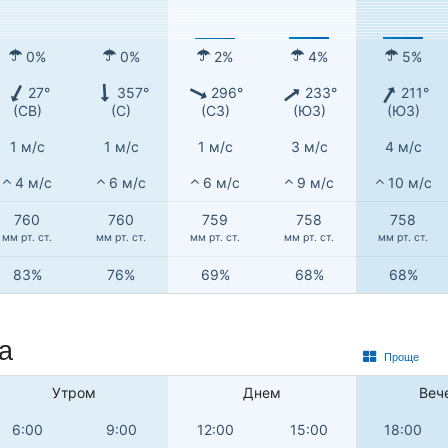
0%
0%
2%
4%
5%
27°
357°
296°
233°
211°
(СВ)
(С)
(СЗ)
(ЮЗ)
(ЮЗ)
1 м/с
1 м/с
1 м/с
3 м/с
4 м/с
4 м/с
6 м/с
6 м/с
9 м/с
10 м/с
760
760
759
758
758
мм рт. ст.
мм рт. ст.
мм рт. ст.
мм рт. ст.
мм рт. ст.
83%
76%
69%
68%
68%
а
Проще
Утром
Днем
Веч
6:00
9:00
12:00
15:00
18:00