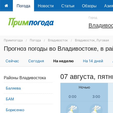
Погода
Новости
Статьи
Обзоры
Ази
Город
Владивос
Примпогода
Погода
Владивосток
Владивосток, Луговая
Прогноз погоды во Владивостоке, в р
Сейчас
Сегодня
На неделю
На 14 дней
07 августа, пят
Районы Владивостока
Ночью
Баляева
0:00
3:00
БАМ
Борисенко