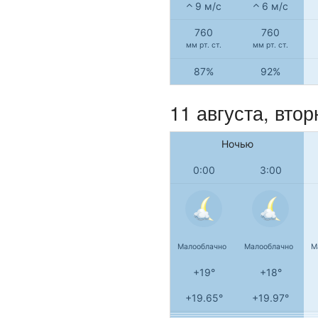
9 м/с
6 м/с
760
760
мм рт. ст.
мм рт. ст.
87%
92%
11 августа, втор
Ночью
0:00
3:00
Малооблачно
Малооблачно
М
+19°
+18°
+19.65°
+19.97°