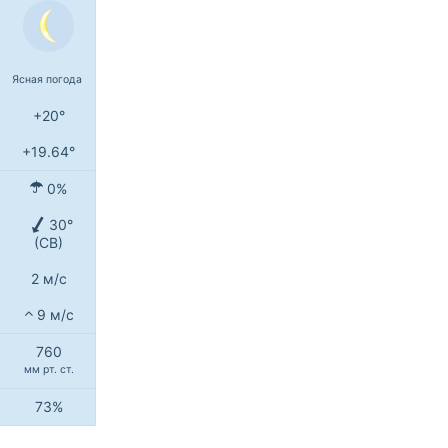
Ясная погода
+20°
+19.64°
0%
30°
(СВ)
2 м/с
9 м/с
760
мм рт. ст.
73%