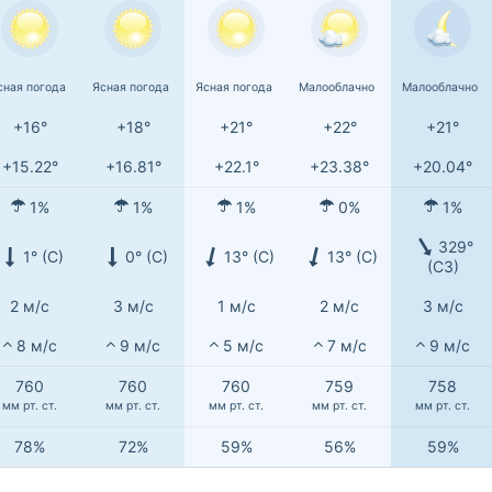
сная погода
Ясная погода
Ясная погода
Малооблачно
Малооблачно
+16°
+18°
+21°
+22°
+21°
+15.22°
+16.81°
+22.1°
+23.38°
+20.04°
1%
1%
1%
0%
1%
329°
1° (С)
0° (С)
13° (С)
13° (С)
(СЗ)
2 м/с
3 м/с
1 м/с
2 м/с
3 м/с
8 м/с
9 м/с
5 м/с
7 м/с
9 м/с
760
760
760
759
758
мм рт. ст.
мм рт. ст.
мм рт. ст.
мм рт. ст.
мм рт. ст.
78%
72%
59%
56%
59%