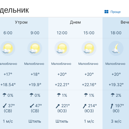
едельник
Проще
Утром
Днем
Веч
6:00
9:00
12:00
15:00
18:00
алооблачно
Малооблачно
Малооблачно
Малооблачно
Малооблачно
+17°
+18°
+20°
+20°
+20°
+18.54°
+19.9°
+22.21°
+22.16°
+19.32°
0%
0%
1%
1%
2%
37°
47°
221°
214°
197°
(СВ)
(СВ)
(ЮЗ)
(ЮЗ)
(Ю)
1 м/с
Штиль
Штиль
1 м/с
3 м/с