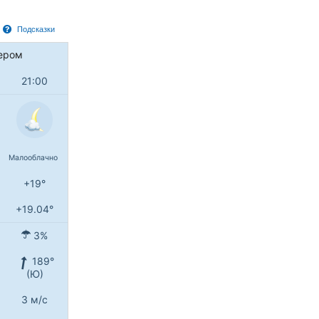
Подсказки
ером
21:00
Малооблачно
+19°
+19.04°
3%
189°
(Ю)
3 м/с