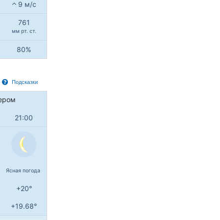
9 м/с
761
мм рт. ст.
80%
Подсказки
ером
21:00
Ясная погода
+20°
+19.68°