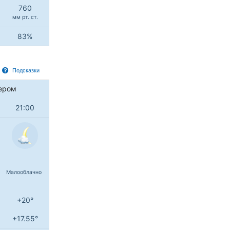
760
мм рт. ст.
83%
Подсказки
ером
21:00
Малооблачно
+20°
+17.55°