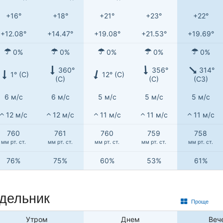
+16°
+18°
+21°
+23°
+22°
+12.08°
+14.47°
+19.08°
+21.53°
+19.69°
0%
0%
0%
0%
0%
360°
356°
314°
1° (С)
12° (С)
(С)
(С)
(СЗ)
6 м/с
6 м/с
5 м/с
5 м/с
5 м/с
12 м/с
12 м/с
11 м/с
11 м/с
11 м/с
760
761
760
759
758
мм рт. ст.
мм рт. ст.
мм рт. ст.
мм рт. ст.
мм рт. ст.
76%
75%
60%
53%
61%
едельник
Проще
Утром
Днем
Веч