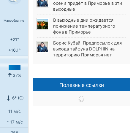
осени придёт в Приморье в эти
выходные
В выходные дни ожидается
Малооблачно
понижение температурного
фона в Приморье
+21°
Борис Кубай: Предпосылок для
выхода тайфуна DOLPHIN на
+16.1°
территорию Приморья нет
37%
Полезные ссылки
6° (С)
11 м/с
17 м/с
758