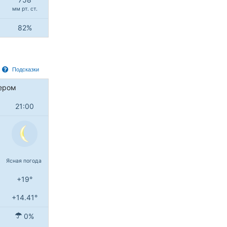
мм рт. ст.
82%
Подсказки
ером
21:00
Ясная погода
+19°
+14.41°
0%