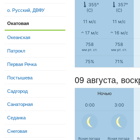
355°
357°
о. Русский, ДВФУ
(С)
(С)
11 м/с
11 м/с
Окатовая
17 м/с
16 м/с
Океанская
758
758
Патрокл
мм рт. ст.
мм рт. ст.
75%
71%
Первая Речка
09 августа,
воск
Постышева
Садгород
Ночью
Санаторная
0:00
3:00
Седанка
Снеговая
Ясная погода
Ясная погода
Я