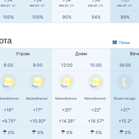
мм рт. ст.
мм рт. ст.
мм рт. ст.
мм рт. ст.
мм рт. ст.
100%
100%
95%
94%
89%
ота
Проще
Утром
Днем
Веч
6:00
9:00
12:00
15:00
18:00
алооблачно
Малооблачно
Малооблачно
Малооблачно
Ясная погода
+16°
+17°
+20°
+22°
+21°
+9.75°
+10.92°
+14.26°
+16.57°
+15.2°
0%
0%
0%
0%
0%