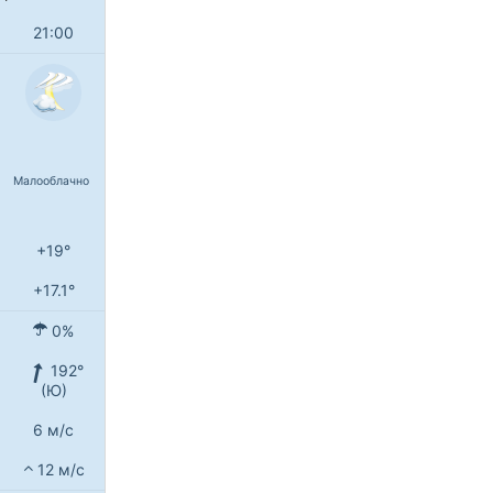
21:00
Малооблачно
+19°
+17.1°
0%
192°
(Ю)
6 м/с
12 м/с