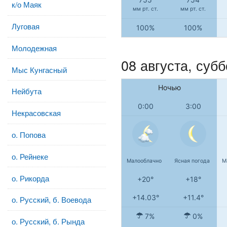
к/о Маяк
мм рт. ст.
мм рт. ст.
Луговая
100%
100%
Молодежная
08 августа,
субб
Мыс Кунгасный
Ночью
Нейбута
0:00
3:00
Некрасовская
о. Попова
о. Рейнеке
Малооблачно
Ясная погода
М
о. Рикорда
+20°
+18°
+14.03°
+11.4°
о. Русский, б. Воевода
7%
0%
о. Русский, б. Рында