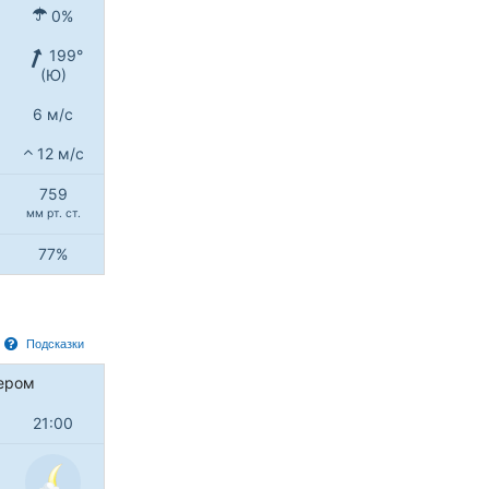
0%
199°
(Ю)
6 м/с
12 м/с
759
мм рт. ст.
77%
Подсказки
ером
21:00