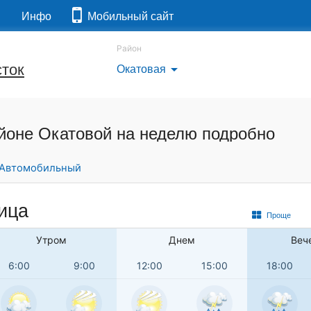
я
Инфо
Мобильный сайт
Район
ток
Окатовая
arrow_drop_down
айоне Окатовой на неделю подробно
Автомобильный
ница
Проще
Утром
Днем
Веч
6:00
9:00
12:00
15:00
18:00