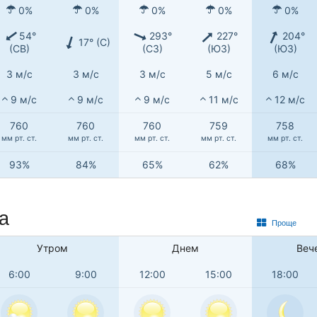
0%
0%
0%
0%
0%
54°
293°
227°
204°
17° (С)
(СВ)
(СЗ)
(ЮЗ)
(ЮЗ)
3 м/с
3 м/с
3 м/с
5 м/с
6 м/с
9 м/с
9 м/с
9 м/с
11 м/с
12 м/с
760
760
760
759
758
мм рт. ст.
мм рт. ст.
мм рт. ст.
мм рт. ст.
мм рт. ст.
93%
84%
65%
62%
68%
а
Проще
Утром
Днем
Веч
6:00
9:00
12:00
15:00
18:00