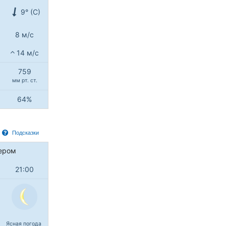
9° (С)
8 м/с
14 м/с
759
мм рт. ст.
64%
Подсказки
ером
21:00
Ясная погода