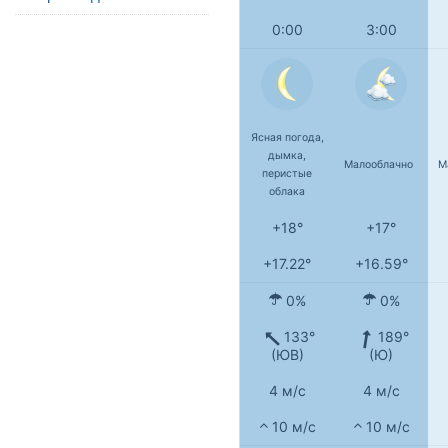
0:00
3:00
Ясная погода,
дымка,
Малооблачно
М
перистые
облака
+18°
+17°
+17.22°
+16.59°
0%
0%
133°
189°
(ЮВ)
(Ю)
4 м/с
4 м/с
10 м/с
10 м/с