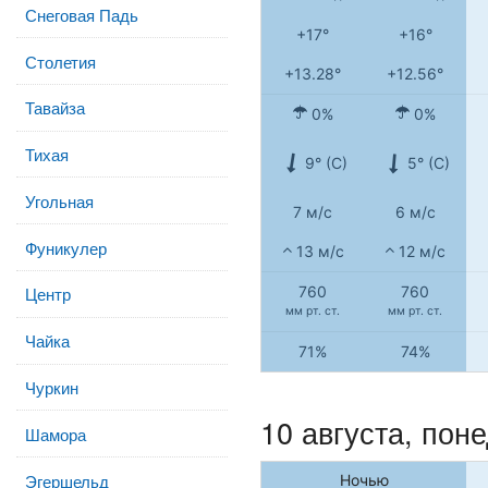
Снеговая Падь
+17°
+16°
Столетия
+13.28°
+12.56°
Тавайза
0%
0%
Тихая
9° (С)
5° (С)
Угольная
7 м/с
6 м/с
Фуникулер
13 м/с
12 м/с
760
760
Центр
мм рт. ст.
мм рт. ст.
Чайка
71%
74%
Чуркин
10 августа, пон
Шамора
Эгершельд
Ночью