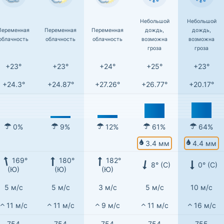
Небольшой
Небольшой
Переменная
Переменная
Переменная
дождь,
дождь,
облачность
облачность
облачность
возможна
возможна
гроза
гроза
+23°
+23°
+24°
+25°
+23°
+24.3°
+24.87°
+27.26°
+26.77°
+20.17°
0%
9%
12%
61%
64%
3.4 мм
4.4 мм
169°
180°
182°
8° (С)
0° (С)
(Ю)
(Ю)
(Ю)
5 м/с
5 м/с
3 м/с
5 м/с
10 м/с
11 м/с
11 м/с
9 м/с
11 м/с
16 м/с
754
754
754
754
755