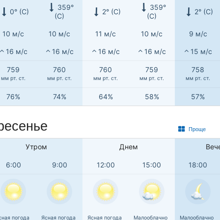
359°
359°
0° (С)
2° (С)
2° (С)
(С)
(С)
10 м/с
10 м/с
11 м/с
10 м/с
9 м/с
16 м/с
16 м/с
16 м/с
16 м/с
15 м/с
759
760
760
759
758
мм рт. ст.
мм рт. ст.
мм рт. ст.
мм рт. ст.
мм рт. ст.
76%
74%
64%
58%
57%
ресенье
Проще
Утром
Днем
Веч
6:00
9:00
12:00
15:00
18:00
сная погода
Ясная погода
Ясная погода
Малооблачно
Малооблачно