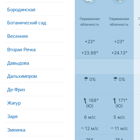
Бородинская
Переменная
Переменная
Ботанический сад
облачность
облачность
Весенняя
+23°
+23°
Вторая Речка
+23.66°
+24.13°
Давыдова
Дальхимпром
0%
0%
Де-Фриз
168°
171°
Жигур
(Ю)
(Ю)
Заря
6 м/с
5 м/с
12 м/с
11 м/с
Змеинка
755
754