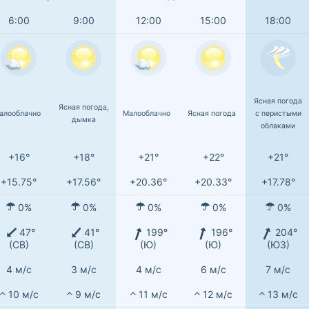
6:00
9:00
12:00
15:00
18:00
Ясная погода
Ясная погода,
алооблачно
Малооблачно
Ясная погода
с перистыми
дымка
облаками
+16°
+18°
+21°
+22°
+21°
+15.75°
+17.56°
+20.36°
+20.33°
+17.78°
0%
0%
0%
0%
0%
47°
41°
199°
196°
204°
(СВ)
(СВ)
(Ю)
(Ю)
(ЮЗ)
4 м/с
3 м/с
4 м/с
6 м/с
7 м/с
10 м/с
9 м/с
11 м/с
12 м/с
13 м/с