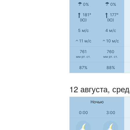
0%
0%
181°
177°
(Ю)
(Ю)
5 м/с
4 м/с
11 м/с
10 м/с
761
760
мм рт. ст.
мм рт. ст.
87%
88%
12 августа, сред
Ночью
0:00
3:00