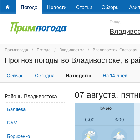
Погода
Новости
Статьи
Обзоры
Ази
Город
Владивос
Примпогода
Погода
Владивосток
Владивосток, Окатовая
Прогноз погоды во Владивостоке, в р
Сейчас
Сегодня
На неделю
На 14 дней
07 августа, пят
Районы Владивостока
Ночью
Баляева
0:00
3:00
БАМ
Борисенко