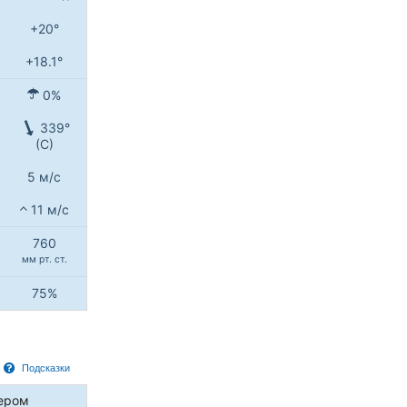
+20°
+18.1°
0%
339°
(С)
5 м/с
11 м/с
760
мм рт. ст.
75%
Подсказки
ером