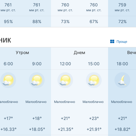
761
761
760
760
759
мм рт. ст.
мм рт. ст.
мм рт. ст.
мм рт. ст.
мм рт. ст.
95%
88%
73%
67%
72%
ник
Проще
Утром
Днем
Веч
6:00
9:00
12:00
15:00
18:00
алооблачно
Малооблачно
Малооблачно
Малооблачно
Малооблачно
+17°
+18°
+21°
+23°
+21°
+16.33°
+18.05°
+21.35°
+21.91°
+18.82°