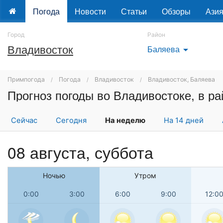
Погода
Новости
Статьи
Обзоры
Ази
Город
Район
Владивосток
Баляева
arrow_drop_down
Примпогода
Погода
Владивосток
Владивосток, Баляева
Прогноз погоды во Владивостоке, в р
Сейчас
Сегодня
На неделю
На 14 дней
08 августа,
суббота
Ночью
Утром
0:00
3:00
6:00
9:00
12:0