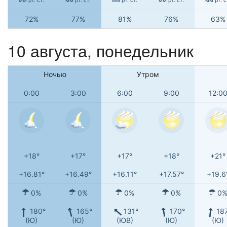
мм рт. ст.
мм рт. ст.
мм рт. ст.
мм рт. ст.
мм рт. с
72%
77%
81%
76%
63%
10 августа, понедельник
Ночью
Утром
0:00
3:00
6:00
9:00
12:0
+18°
+17°
+17°
+18°
+21°
+16.81°
+16.49°
+16.11°
+17.57°
+19.6
0%
0%
0%
0%
0
180°
165°
131°
170°
18
(Ю)
(Ю)
(ЮВ)
(Ю)
(Ю)