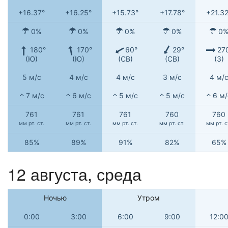
+16.37°
+16.25°
+15.73°
+17.78°
+21.32
0%
0%
0%
0%
0
180°
170°
60°
29°
27
(Ю)
(Ю)
(СВ)
(СВ)
(З)
5 м/с
4 м/с
4 м/с
3 м/с
4 м/
7 м/с
6 м/с
5 м/с
5 м/с
6 м/
761
761
761
760
760
мм рт. ст.
мм рт. ст.
мм рт. ст.
мм рт. ст.
мм рт. с
85%
89%
91%
82%
65%
12 августа, среда
Ночью
Утром
0:00
3:00
6:00
9:00
12:0