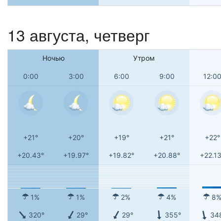
13 августа, четверг
Ночью
Утром
0:00
3:00
6:00
9:00
12:0
+21°
+20°
+19°
+21°
+22°
+20.43°
+19.97°
+19.82°
+20.88°
+22.13
1%
1%
2%
4%
8
320°
29°
29°
355°
34