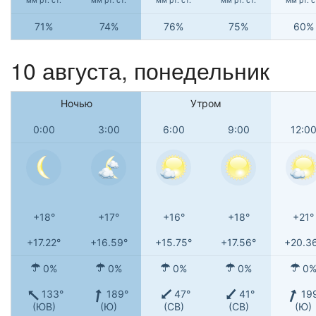
мм рт. ст.
мм рт. ст.
мм рт. ст.
мм рт. ст.
мм рт. с
71%
74%
76%
75%
60%
10 августа, понедельник
Ночью
Утром
0:00
3:00
6:00
9:00
12:0
+18°
+17°
+16°
+18°
+21°
+17.22°
+16.59°
+15.75°
+17.56°
+20.3
0%
0%
0%
0%
0
133°
189°
47°
41°
19
(ЮВ)
(Ю)
(СВ)
(СВ)
(Ю)