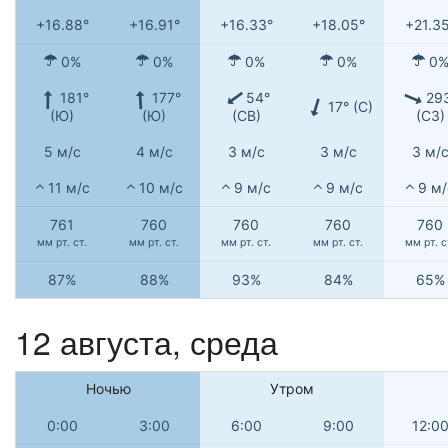
+16.88°
+16.91°
+16.33°
+18.05°
+21.3
0%
0%
0%
0%
0
181°
177°
54°
29
17° (С)
(Ю)
(Ю)
(СВ)
(СЗ)
5 м/с
4 м/с
3 м/с
3 м/с
3 м/
11 м/с
10 м/с
9 м/с
9 м/с
9 м/
761
760
760
760
760
мм рт. ст.
мм рт. ст.
мм рт. ст.
мм рт. ст.
мм рт. с
87%
88%
93%
84%
65%
12 августа, среда
Ночью
Утром
0:00
3:00
6:00
9:00
12:0