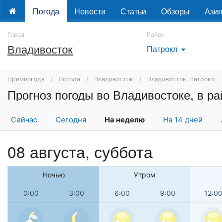
Погода
Новости
Статьи
Обзоры
Ази
Город
Район
Владивосток
Патрокл
arrow_drop_down
Примпогода
Погода
Владивосток
Владивосток, Патрокл
Сейчас
Сегодня
На неделю
На 14 дней
08 августа,
суббота
Ночью
Утром
0:00
3:00
6:00
9:00
12:0