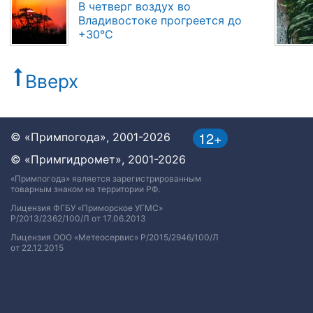
В четверг воздух во
Владивостоке прогреется до
+30°C
Вверх
12+
© «Примпогода», 2001-2026
© «Примгидромет», 2001-2026
«Примпогода» является зарегистрированным
товарным знаком на территории РФ.
Лицензия ФГБУ «Приморское УГМС»
Р/2013/2362/100/Л от 17.06.2013
Лицензия ООО «Метеосервис» Р/2015/2946/100/Л
от 22.12.2015