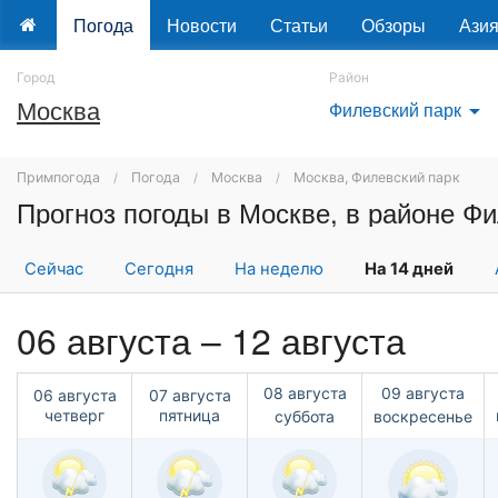
Погода
Новости
Статьи
Обзоры
Ази
Город
Район
Москва
Филевский парк
arrow_drop_down
Примпогода
Погода
Москва
Москва, Филевский парк
Сейчас
Сегодня
На неделю
На 14 дней
06 августа – 12 августа
08 августа
09 августа
06 августа
07 августа
четверг
пятница
суббота
воскресенье