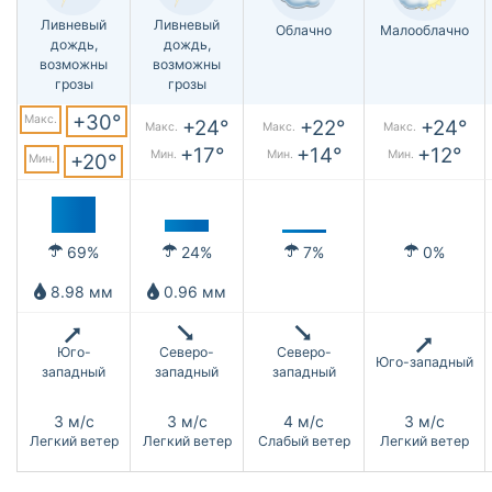
Ливневый
Ливневый
Облачно
Малооблачно
дождь,
дождь,
возможны
возможны
грозы
грозы
+30°
Макс.
+24°
+22°
+24°
Макс.
Макс.
Макс.
+17°
+14°
+12°
Мин.
Мин.
Мин.
+20°
Мин.
69%
24%
7%
0%
8.98 мм
0.96 мм
Юго-
Северо-
Северо-
Юго-западный
западный
западный
западный
3 м/с
3 м/с
4 м/с
3 м/с
Легкий ветер
Легкий ветер
Слабый ветер
Легкий ветер