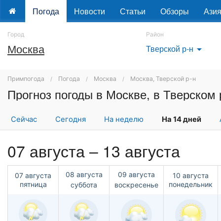
Погода
Новости
Статьи
Обзоры
Ази
Город
Район
Москва
Тверской р-н
arrow_drop_down
Примпогода
Погода
Москва
Москва, Тверской р-н
Прогноз погоды в Москве, в Тверском 
Сейчас
Сегодня
На неделю
На 14 дней
07 августа – 13 августа
08 августа
09 августа
07 августа
10 августа
пятница
понедельник
суббота
воскресенье