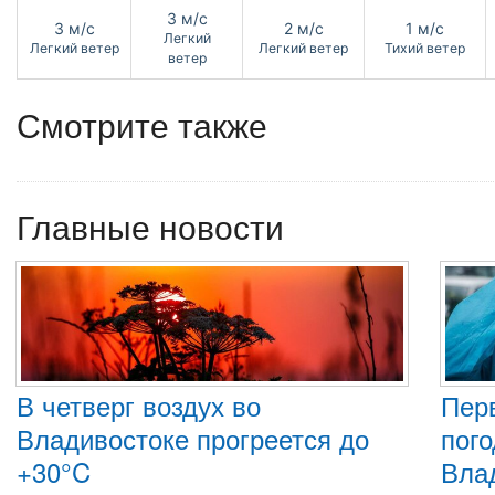
3 м/с
3 м/с
2 м/с
1 м/с
Легкий
Легкий ветер
Легкий ветер
Тихий ветер
ветер
Смотрите также
Главные новости
В четверг воздух во
Пер
Владивостоке прогреется до
пого
+30°C
Вла