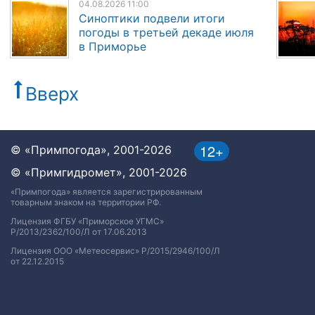
04.08.2026 11:00
Синоптики подвели итоги
погоды в третьей декаде июля
в Приморье
Вверх
12+
© «Примпогода», 2001-2026
© «Примгидромет», 2001-2026
«Примпогода» является зарегистрированным
товарным знаком на территории РФ.
Лицензия ФГБУ «Приморское УГМС»
Р/2013/2362/100/Л от 17.06.2013
Лицензия ООО «Метеосервис» Р/2015/2946/100/Л
от 22.12.2015