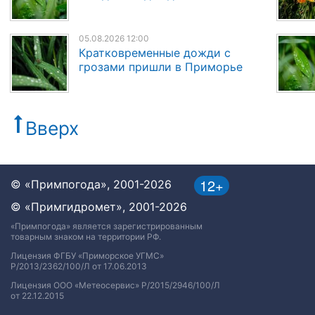
05.08.2026 12:00
Кратковременные дожди с
грозами пришли в Приморье
Вверх
12+
© «Примпогода», 2001-2026
© «Примгидромет», 2001-2026
«Примпогода» является зарегистрированным
товарным знаком на территории РФ.
Лицензия ФГБУ «Приморское УГМС»
Р/2013/2362/100/Л от 17.06.2013
Лицензия ООО «Метеосервис» Р/2015/2946/100/Л
от 22.12.2015