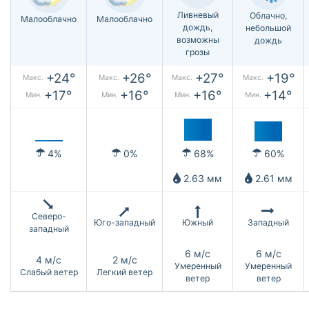
Ливневый
Облачно,
Малооблачно
Малооблачно
дождь,
небольшой
возможны
дождь
грозы
+24°
+26°
+27°
+19°
Макс.
Макс.
Макс.
Макс.
+17°
+16°
+16°
+14°
Мин.
Мин.
Мин.
Мин.
4%
0%
68%
60%
2.63 мм
2.61 мм
Северо-
Юго-западный
Южный
Западный
западный
6 м/с
6 м/с
4 м/с
2 м/с
Умеренный
Умеренный
Слабый ветер
Легкий ветер
ветер
ветер