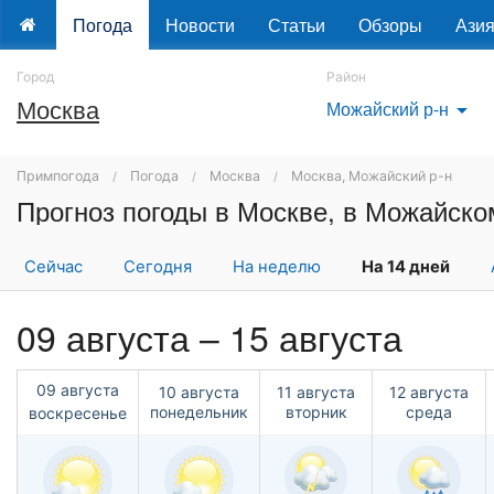
Погода
Новости
Статьи
Обзоры
Ази
Город
Район
Москва
Можайский р-н
arrow_drop_down
Примпогода
Погода
Москва
Москва, Можайский р-н
Прогноз погоды в Москве, в Можайском
Сейчас
Сегодня
На неделю
На 14 дней
09 августа – 15 августа
09 августа
10 августа
11 августа
12 августа
понедельник
вторник
среда
воскресенье