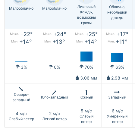
Ливневый
Облачно,
Малооблачно
Малооблачно
дождь,
небольшой
возможны
дождь
грозы
+22°
+24°
+25°
+17°
Макс.
Макс.
Макс.
Макс.
+14°
+13°
+14°
+11°
Мин.
Мин.
Мин.
Мин.
3%
0%
70%
63%
3.06 мм
2.98 мм
Северо-
Юго-западный
Южный
Западный
западный
5 м/с
6 м/с
4 м/с
2 м/с
Слабый
Умеренный
Слабый ветер
Легкий ветер
ветер
ветер