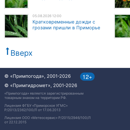
05.08.2026 12:00
Кратковременные дожди с
грозами пришли в Приморье
Вверх
12+
© «Примпогода», 2001-2026
© «Примгидромет», 2001-2026
«Примпогода» является зарегистрированным
товарным знаком на территории РФ.
Лицензия ФГБУ «Приморское УГМС»
Р/2013/2362/100/Л от 17.06.2013
Лицензия ООО «Метеосервис» Р/2015/2946/100/Л
от 22.12.2015