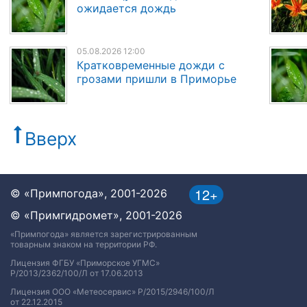
ожидается дождь
05.08.2026 12:00
Кратковременные дожди с
грозами пришли в Приморье
Вверх
12+
© «Примпогода», 2001-2026
© «Примгидромет», 2001-2026
«Примпогода» является зарегистрированным
товарным знаком на территории РФ.
Лицензия ФГБУ «Приморское УГМС»
Р/2013/2362/100/Л от 17.06.2013
Лицензия ООО «Метеосервис» Р/2015/2946/100/Л
от 22.12.2015