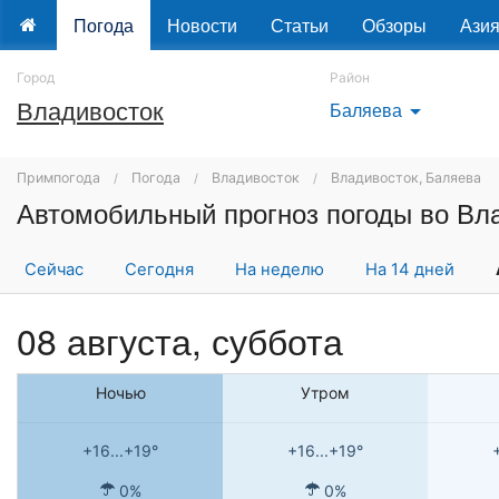
Погода
Новости
Статьи
Обзоры
Ази
Город
Район
Владивосток
Баляева
arrow_drop_down
Примпогода
Погода
Владивосток
Владивосток, Баляева
Сейчас
Сегодня
На неделю
На 14 дней
08 августа,
суббота
Ночью
Утром
+16...+19°
+16...+19°
0%
0%