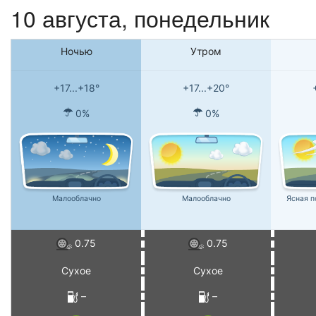
10 августа, понедельник
Ночью
Утром
+17...+18°
+17...+20°
0%
0%
Малооблачно
Малооблачно
Ясная п
0.75
0.75
Сухое
Сухое
–
–