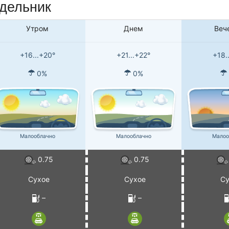
едельник
Утром
Днем
Веч
+16...+20°
+21...+22°
+18.
0%
0%
Малооблачно
Малооблачно
Малоо
0.75
0.75
Сухое
Сухое
Су
–
–