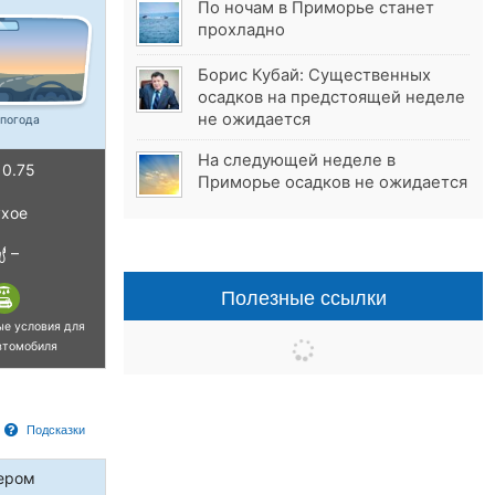
По ночам в Приморье станет
прохладно
Борис Кубай: Существенных
осадков на предстоящей неделе
не ожидается
 погода
На следующей неделе в
0.75
Приморье осадков не ожидается
хое
–
Полезные ссылки
ые условия для
втомобиля
Подсказки
ером