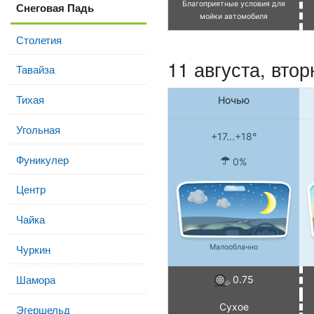
Благоприятные условия для
Снеговая Падь
мойки автомобиля
Столетия
11 августа, втор
Тавайза
Тихая
Ночью
Угольная
+17...+18°
Фуникулер
0%
Центр
Чайка
Чуркин
Малооблачно
Шамора
0.75
Сухое
Эгершельд