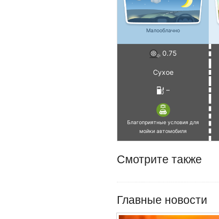
Малооблачно
0.75
Сухое
–
Благоприятные условия для
мойки автомобиля
Смотрите также
Главные новости