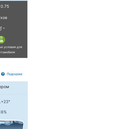
0.75
хое
–
ые условия для
втомобиля
Подсказки
ером
..+23°
18%