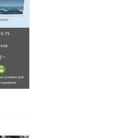
мурно
0.75
хое
–
ые условия для
втомобиля