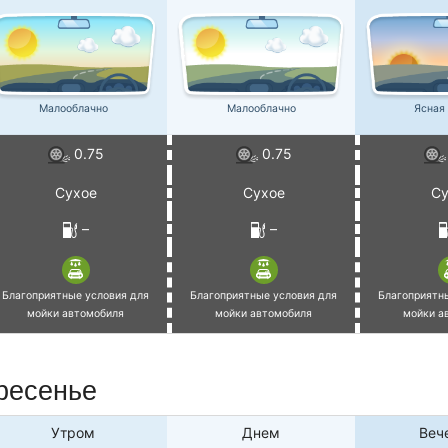
Малооблачно
Малооблачно
Ясная
0.75
0.75
Сухое
Сухое
Су
–
–
Благоприятные условия для
Благоприятные условия для
Благоприятн
мойки автомобиля
мойки автомобиля
мойки а
ресенье
Утром
Днем
Веч