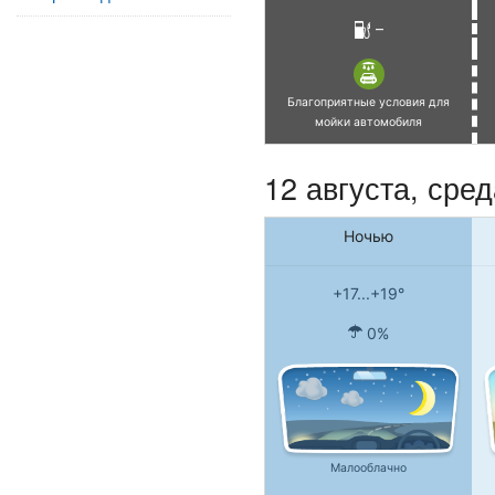
–
Благоприятные условия для
мойки автомобиля
12 августа, сред
Ночью
+17...+19°
0%
Малооблачно