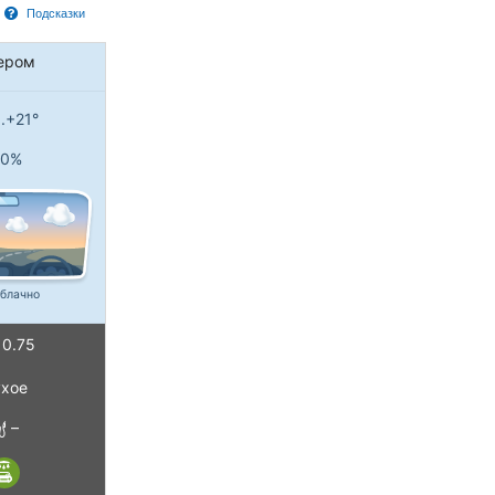
Подсказки
ером
..+21°
0%
блачно
0.75
хое
–