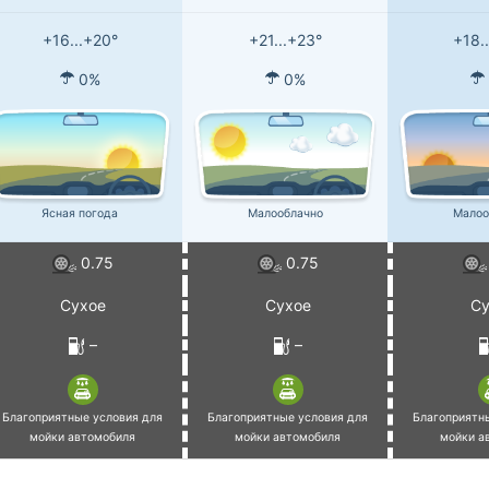
+16...+20°
+21...+23°
+18.
0%
0%
Ясная погода
Малооблачно
Малоо
0.75
0.75
Сухое
Сухое
Су
–
–
Благоприятные условия для
Благоприятные условия для
Благоприятн
мойки автомобиля
мойки автомобиля
мойки а