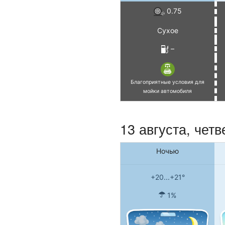
0.75
Сухое
–
Благоприятные условия для
мойки автомобиля
13 августа, четв
Ночью
+20...+21°
1%