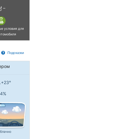
–
ые условия для
втомобиля
Подсказки
ером
..+23°
4%
блачно