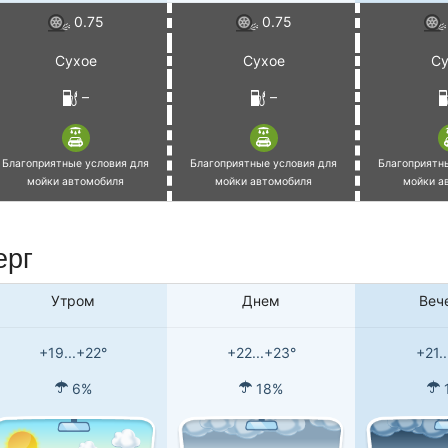
0.75
0.75
Сухое
Сухое
Су
–
–
Благоприятные условия для
Благоприятные условия для
Благоприятн
мойки автомобиля
мойки автомобиля
мойки а
ерг
Утром
Днем
Веч
+19...+22°
+22...+23°
+21.
6%
18%