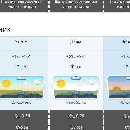
Благоприятные условия для
Благоприятные условия для
Благоприятн
мойки автомобиля
мойки автомобиля
мойки а
ник
Утром
Днем
Веч
+17...+20°
+21...+23°
+19.
0%
0%
Малооблачно
Малооблачно
Малоо
0.75
0.75
Сухое
Сухое
Су