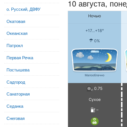
10 августа, пон
о. Русский, ДВФУ
Ночью
Окатовая
+17...+18°
Океанская
0%
Патрокл
Первая Речка
Постышева
Малооблачно
Садгород
0.75
Санаторная
Сухое
Седанка
–
Снеговая