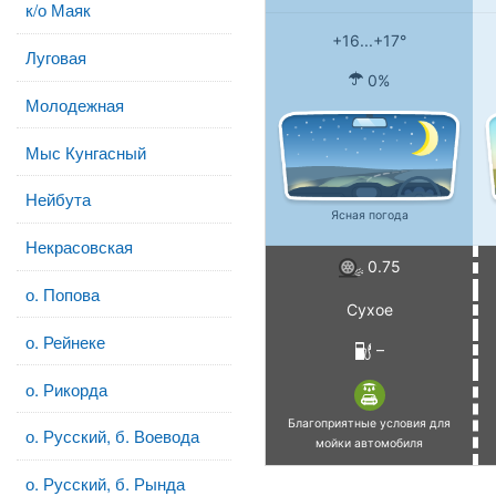
к/о Маяк
+16...+17°
Луговая
0%
Молодежная
Мыс Кунгасный
Нейбута
Ясная погода
Некрасовская
0.75
о. Попова
Сухое
о. Рейнеке
–
о. Рикорда
Благоприятные условия для
о. Русский, б. Воевода
мойки автомобиля
о. Русский, б. Рында