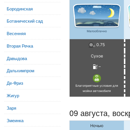
Бородинская
Ботанический сад
Малооблачно
Весенняя
0.75
Вторая Речка
Сухое
Давыдова
–
Дальхимпром
Де-Фриз
Благоприятные условия для
мойки автомобиля
Жигур
Заря
09 августа,
воск
Змеинка
Ночью