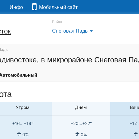
я
Инфо
Мобильный сайт
Район
ток
Снеговая Падь
arrow_drop_down
Падь
адивостоке, в микрорайоне Снеговая Па
Автомобильный
ота
Утром
Днем
Веч
+16...+19°
+20...+22°
+17.
0%
0%