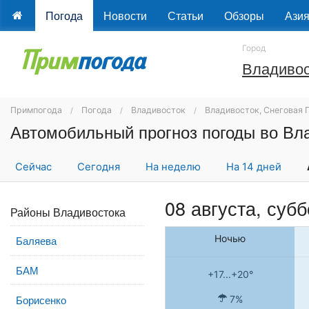
Погода
Новости
Статьи
Обзоры
Ази
Город
Владивос
Примпогода
Погода
Владивосток
Владивосток, Снеговая 
Автомобильный прогноз погоды во Вл
Сейчас
Сегодня
На неделю
На 14 дней
08 августа,
субб
Районы Владивостока
Ночью
Баляева
БАМ
+17...+20°
Борисенко
7%