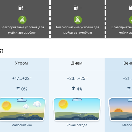
–
–
Благоприятные условия для
Благоприятные условия для
Благоприятн
мойки автомобиля
мойки автомобиля
мойки а
а
Утром
Днем
Веч
+17...+22°
+23...+25°
+21.
0%
4%
Малооблачно
Ясная погода
Малоо