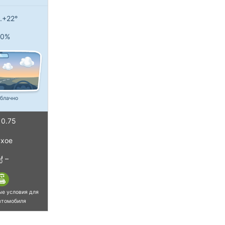
..+22°
0%
блачно
0.75
хое
–
ые условия для
втомобиля